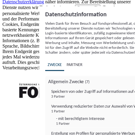
Datenschutzerklärung
näher informieren.
Zur Bereitstellung unserer
Dienste nutzen wir Technologien von
. Zwecke:
Partnern (5)
personalisierte Werbung und Inhalte, Messung von Werbeleistung
Datenschutzinformation
und der Performance von Inhalten sowie Zielgruppenforschung.
Vielen Dank für Ihren Besuch auf fondsprofessionell.at
Cookies, Endgeräte- oder ähnliche Online-Kennungen (z. B. login-
Bereitstellung unserer Dienste nutzen wir Technologien
basierte Kennungen, zufällig generierte Kennungen,
Login-basierte Identifikatoren, zufällig zugewiesene Id
netzwerkbasierte Kennungen) können zusammen mit anderen
Informationen auf Ihrem Gerät gespeichert oder gelese
Informationen (z. B. Browsertyp und Browserinformationen,
Werbung und Inhalte, Messung von Werbeleistung und d
Sprache, Bildschirmgröße, unterstützte Technologien usw.) auf
ist für den Zugriff auf die Website nicht erforderlich. S
Ihrem Endgerät gespeichert oder von dort ausgelesen werden, um es
Schalter ändern, oder später jederzeit via Datenschutzer
jedes Mal wiederzuerkennen, wenn es eine App oder einer Webseite
aufruft. Dies geschieht für einen oder mehrere der hier aufgeführten
ZWECKE
PARTNER
Verarbeitungszwecke.
Allgemein Zwecke
(7)
Speichern von oder Zugriff auf Informationen au
3 Partner
FONDS professionell
Verwendung reduzierter Daten zur Auswahl von
1 Partner
- mit berechtigtem Interesse
1 Partner
Erstellung von Profilen für personalisierte Werbu