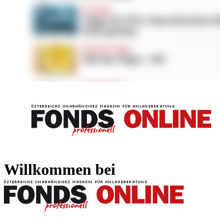
FONDS professionell
FONDS professi
Willkommen bei