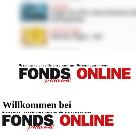
FONDS professionell
FONDS professi
Willkommen bei