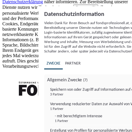
Datenschutzerklärung
näher informieren.
Zur Bereitstellung unserer
Dienste nutzen wir Technologien von
. Zwecke:
Partnern (5)
personalisierte Werbung und Inhalte, Messung von Werbeleistung
Datenschutzinformation
und der Performance von Inhalten sowie Zielgruppenforschung.
Vielen Dank für Ihren Besuch auf fondsprofessionell.at
Cookies, Endgeräte- oder ähnliche Online-Kennungen (z. B. login-
Bereitstellung unserer Dienste nutzen wir Technologien
basierte Kennungen, zufällig generierte Kennungen,
Login-basierte Identifikatoren, zufällig zugewiesene Id
netzwerkbasierte Kennungen) können zusammen mit anderen
Informationen auf Ihrem Gerät gespeichert oder gelese
Informationen (z. B. Browsertyp und Browserinformationen,
Werbung und Inhalte, Messung von Werbeleistung und d
Sprache, Bildschirmgröße, unterstützte Technologien usw.) auf
ist für den Zugriff auf die Website nicht erforderlich. S
Ihrem Endgerät gespeichert oder von dort ausgelesen werden, um es
Schalter ändern, oder später jederzeit via Datenschutzer
jedes Mal wiederzuerkennen, wenn es eine App oder einer Webseite
aufruft. Dies geschieht für einen oder mehrere der hier aufgeführten
ZWECKE
PARTNER
Verarbeitungszwecke.
Allgemein Zwecke
(7)
Speichern von oder Zugriff auf Informationen au
3 Partner
FONDS professionell
Verwendung reduzierter Daten zur Auswahl von
1 Partner
- mit berechtigtem Interesse
1 Partner
Erstellung von Profilen für personalisierte Werbu