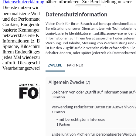
Datenschutzerklärung
näher informieren.
Zur Bereitstellung unserer
Dienste nutzen wir Technologien von
. Zwecke:
Partnern (5)
personalisierte Werbung und Inhalte, Messung von Werbeleistung
Datenschutzinformation
und der Performance von Inhalten sowie Zielgruppenforschung.
Vielen Dank für Ihren Besuch auf fondsprofessionell.at
Cookies, Endgeräte- oder ähnliche Online-Kennungen (z. B. login-
Bereitstellung unserer Dienste nutzen wir Technologien
basierte Kennungen, zufällig generierte Kennungen,
Login-basierte Identifikatoren, zufällig zugewiesene Id
netzwerkbasierte Kennungen) können zusammen mit anderen
Informationen auf Ihrem Gerät gespeichert oder gelese
Informationen (z. B. Browsertyp und Browserinformationen,
Werbung und Inhalte, Messung von Werbeleistung und d
Sprache, Bildschirmgröße, unterstützte Technologien usw.) auf
ist für den Zugriff auf die Website nicht erforderlich. S
Ihrem Endgerät gespeichert oder von dort ausgelesen werden, um es
Schalter ändern, oder später jederzeit via Datenschutzer
jedes Mal wiederzuerkennen, wenn es eine App oder einer Webseite
aufruft. Dies geschieht für einen oder mehrere der hier aufgeführten
ZWECKE
PARTNER
Verarbeitungszwecke.
Allgemein Zwecke
(7)
Speichern von oder Zugriff auf Informationen au
3 Partner
FONDS professionell
Verwendung reduzierter Daten zur Auswahl von
1 Partner
- mit berechtigtem Interesse
1 Partner
Erstellung von Profilen für personalisierte Werbu