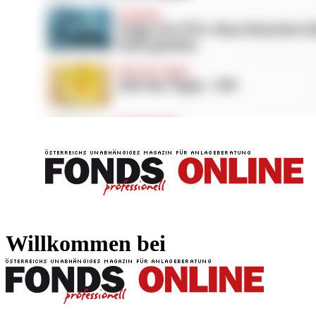
FONDS professionell
FONDS professi
Willkommen bei