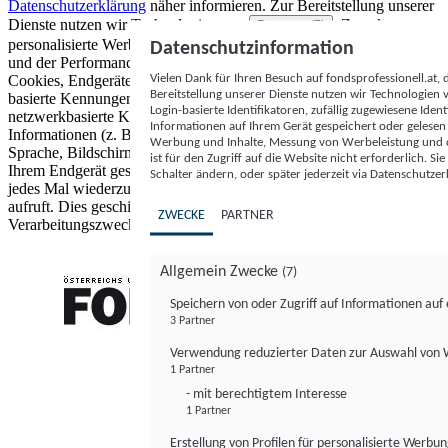
Datenschutzerklärung
näher informieren.
Zur Bereitstellung unserer
Dienste nutzen wir Technologien von
. Zwecke:
Partnern (5)
personalisierte Werbung und Inhalte, Messung von Werbeleistung
Datenschutzinformation
und der Performance von Inhalten sowie Zielgruppenforschung.
Vielen Dank für Ihren Besuch auf fondsprofessionell.at
Cookies, Endgeräte- oder ähnliche Online-Kennungen (z. B. login-
Bereitstellung unserer Dienste nutzen wir Technologien
basierte Kennungen, zufällig generierte Kennungen,
Login-basierte Identifikatoren, zufällig zugewiesene Id
netzwerkbasierte Kennungen) können zusammen mit anderen
Informationen auf Ihrem Gerät gespeichert oder gelese
Informationen (z. B. Browsertyp und Browserinformationen,
Werbung und Inhalte, Messung von Werbeleistung und d
Sprache, Bildschirmgröße, unterstützte Technologien usw.) auf
ist für den Zugriff auf die Website nicht erforderlich. S
Ihrem Endgerät gespeichert oder von dort ausgelesen werden, um es
Schalter ändern, oder später jederzeit via Datenschutzer
jedes Mal wiederzuerkennen, wenn es eine App oder einer Webseite
aufruft. Dies geschieht für einen oder mehrere der hier aufgeführten
ZWECKE
PARTNER
Verarbeitungszwecke.
Allgemein Zwecke
(7)
Speichern von oder Zugriff auf Informationen au
3 Partner
FONDS professionell
Verwendung reduzierter Daten zur Auswahl von
1 Partner
- mit berechtigtem Interesse
1 Partner
Erstellung von Profilen für personalisierte Werbu