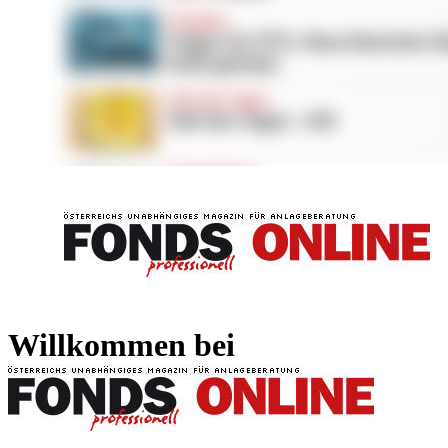
FONDS professionell
FONDS professi
Willkommen bei