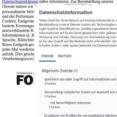
Datenschutzerklärung
näher informieren.
Zur Bereitstellung unserer
Dienste nutzen wir Technologien von
. Zwecke:
Partnern (5)
personalisierte Werbung und Inhalte, Messung von Werbeleistung
Datenschutzinformation
und der Performance von Inhalten sowie Zielgruppenforschung.
Vielen Dank für Ihren Besuch auf fondsprofessionell.at
Cookies, Endgeräte- oder ähnliche Online-Kennungen (z. B. login-
Bereitstellung unserer Dienste nutzen wir Technologien
basierte Kennungen, zufällig generierte Kennungen,
Login-basierte Identifikatoren, zufällig zugewiesene Id
netzwerkbasierte Kennungen) können zusammen mit anderen
Informationen auf Ihrem Gerät gespeichert oder gelese
Informationen (z. B. Browsertyp und Browserinformationen,
Werbung und Inhalte, Messung von Werbeleistung und d
Sprache, Bildschirmgröße, unterstützte Technologien usw.) auf
ist für den Zugriff auf die Website nicht erforderlich. S
Ihrem Endgerät gespeichert oder von dort ausgelesen werden, um es
Schalter ändern, oder später jederzeit via Datenschutzer
jedes Mal wiederzuerkennen, wenn es eine App oder einer Webseite
aufruft. Dies geschieht für einen oder mehrere der hier aufgeführten
ZWECKE
PARTNER
Verarbeitungszwecke.
Allgemein Zwecke
(7)
Speichern von oder Zugriff auf Informationen au
3 Partner
FONDS professionell
Verwendung reduzierter Daten zur Auswahl von
1 Partner
- mit berechtigtem Interesse
1 Partner
Erstellung von Profilen für personalisierte Werbu