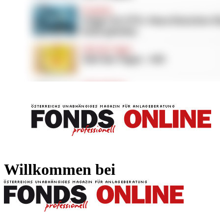
FONDS professionell
FONDS professi
Willkommen bei