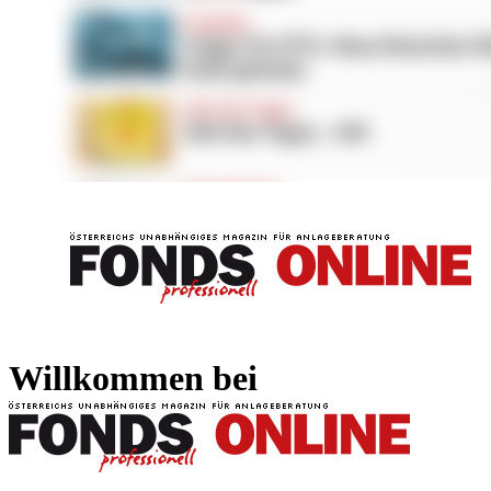
FONDS professionell
FONDS professi
Willkommen bei