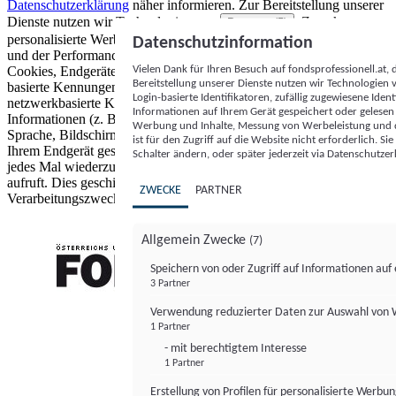
Datenschutzerklärung
näher informieren.
Zur Bereitstellung unserer
Dienste nutzen wir Technologien von
. Zwecke:
Partnern (5)
personalisierte Werbung und Inhalte, Messung von Werbeleistung
Datenschutzinformation
und der Performance von Inhalten sowie Zielgruppenforschung.
Vielen Dank für Ihren Besuch auf fondsprofessionell.at
Cookies, Endgeräte- oder ähnliche Online-Kennungen (z. B. login-
Bereitstellung unserer Dienste nutzen wir Technologien
basierte Kennungen, zufällig generierte Kennungen,
Login-basierte Identifikatoren, zufällig zugewiesene Id
netzwerkbasierte Kennungen) können zusammen mit anderen
Informationen auf Ihrem Gerät gespeichert oder gelese
Informationen (z. B. Browsertyp und Browserinformationen,
Werbung und Inhalte, Messung von Werbeleistung und d
Sprache, Bildschirmgröße, unterstützte Technologien usw.) auf
ist für den Zugriff auf die Website nicht erforderlich. S
Ihrem Endgerät gespeichert oder von dort ausgelesen werden, um es
Schalter ändern, oder später jederzeit via Datenschutzer
jedes Mal wiederzuerkennen, wenn es eine App oder einer Webseite
aufruft. Dies geschieht für einen oder mehrere der hier aufgeführten
ZWECKE
PARTNER
Verarbeitungszwecke.
Allgemein Zwecke
(7)
Speichern von oder Zugriff auf Informationen au
3 Partner
FONDS professionell
Verwendung reduzierter Daten zur Auswahl von
1 Partner
- mit berechtigtem Interesse
1 Partner
Erstellung von Profilen für personalisierte Werbu