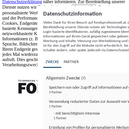
Datenschutzerklärung
näher informieren.
Zur Bereitstellung unserer
Dienste nutzen wir Technologien von
. Zwecke:
Partnern (5)
personalisierte Werbung und Inhalte, Messung von Werbeleistung
Datenschutzinformation
und der Performance von Inhalten sowie Zielgruppenforschung.
Vielen Dank für Ihren Besuch auf fondsprofessionell.at
Cookies, Endgeräte- oder ähnliche Online-Kennungen (z. B. login-
Bereitstellung unserer Dienste nutzen wir Technologien
basierte Kennungen, zufällig generierte Kennungen,
Login-basierte Identifikatoren, zufällig zugewiesene Id
netzwerkbasierte Kennungen) können zusammen mit anderen
Informationen auf Ihrem Gerät gespeichert oder gelese
Informationen (z. B. Browsertyp und Browserinformationen,
Werbung und Inhalte, Messung von Werbeleistung und d
Sprache, Bildschirmgröße, unterstützte Technologien usw.) auf
ist für den Zugriff auf die Website nicht erforderlich. S
Ihrem Endgerät gespeichert oder von dort ausgelesen werden, um es
Schalter ändern, oder später jederzeit via Datenschutzer
jedes Mal wiederzuerkennen, wenn es eine App oder einer Webseite
aufruft. Dies geschieht für einen oder mehrere der hier aufgeführten
ZWECKE
PARTNER
Verarbeitungszwecke.
Allgemein Zwecke
(7)
Speichern von oder Zugriff auf Informationen au
3 Partner
FONDS professionell
Verwendung reduzierter Daten zur Auswahl von
1 Partner
- mit berechtigtem Interesse
1 Partner
Erstellung von Profilen für personalisierte Werbu