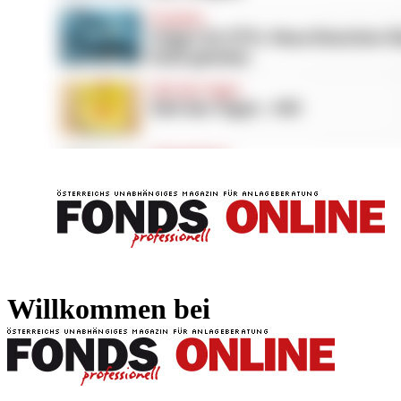
FONDS professionell
FONDS professi
Willkommen bei