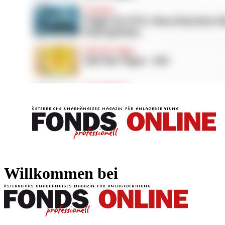
FONDS professionell
FONDS professi
Willkommen bei