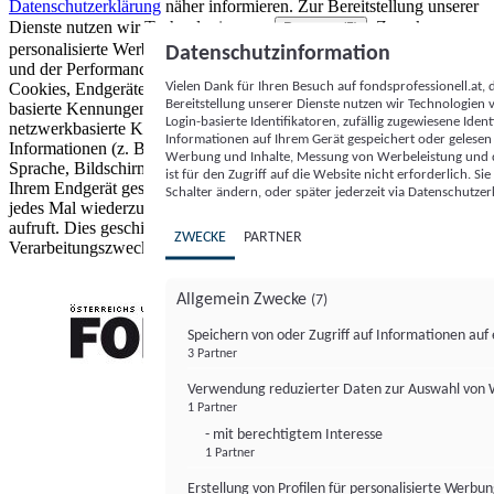
Datenschutzerklärung
näher informieren.
Zur Bereitstellung unserer
Dienste nutzen wir Technologien von
. Zwecke:
Partnern (5)
personalisierte Werbung und Inhalte, Messung von Werbeleistung
Datenschutzinformation
und der Performance von Inhalten sowie Zielgruppenforschung.
Vielen Dank für Ihren Besuch auf fondsprofessionell.at
Cookies, Endgeräte- oder ähnliche Online-Kennungen (z. B. login-
Bereitstellung unserer Dienste nutzen wir Technologien
basierte Kennungen, zufällig generierte Kennungen,
Login-basierte Identifikatoren, zufällig zugewiesene Id
netzwerkbasierte Kennungen) können zusammen mit anderen
Informationen auf Ihrem Gerät gespeichert oder gelese
Informationen (z. B. Browsertyp und Browserinformationen,
Werbung und Inhalte, Messung von Werbeleistung und d
Sprache, Bildschirmgröße, unterstützte Technologien usw.) auf
ist für den Zugriff auf die Website nicht erforderlich. S
Ihrem Endgerät gespeichert oder von dort ausgelesen werden, um es
Schalter ändern, oder später jederzeit via Datenschutzer
jedes Mal wiederzuerkennen, wenn es eine App oder einer Webseite
aufruft. Dies geschieht für einen oder mehrere der hier aufgeführten
ZWECKE
PARTNER
Verarbeitungszwecke.
Allgemein Zwecke
(7)
Speichern von oder Zugriff auf Informationen au
3 Partner
FONDS professionell
Verwendung reduzierter Daten zur Auswahl von
1 Partner
- mit berechtigtem Interesse
1 Partner
Erstellung von Profilen für personalisierte Werbu