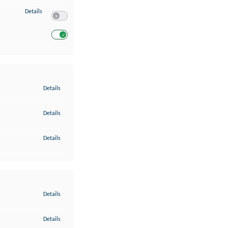
zu Entwicklung und Verbesserung der Angebote
Details
Switch zum Einwilligen bzw. Ablehnen des Dienstes Entwickl
Switch zum Einwilligen bzw. Ablehnen des Dienstes Entwicklu
zu Gewährleistung der Sicherheit, Verhinderung und Aufdeckung v
Details
zu Bereitstellung und Anzeige von Werbung und Inhalten
Details
zu Ihre Entscheidungen zum Datenschutz speichern und übermittel
Details
zu Abgleichung und Kombination von Daten aus unterschiedlichen 
Details
zu Verknüpfung verschiedener Endgeräte
Details