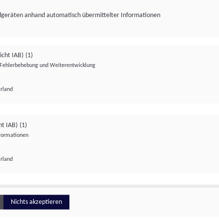
ndgeräten anhand automatisch übermittelter Informationen
icht IAB)
(1)
Fehlerbehebung und Weiterentwicklung
Irland
Impressum
Datenschutzerklärung
Datenschutzeinstellungen
ht IAB)
(1)
nformationen
Irland
ionell
Nichts akzeptieren