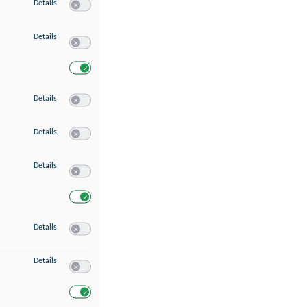
zu Speichern von oder Zugriff auf Informationen auf einem Endgerät
Details
Switch zum Einwilligen bzw. Ablehnen des Dienstes Speichern 
zu Verwendung reduzierter Daten zur Auswahl von Werbeanzeigen
Details
Switch zum Einwilligen bzw. Ablehnen des Dienstes Verwend
Switch zum Einwilligen bzw. Ablehnen des Dienstes Verwendu
zu Erstellung von Profilen für personalisierte Werbung
Details
Switch zum Einwilligen bzw. Ablehnen des Dienstes Erstellung 
zu Verwendung von Profilen zur Auswahl personalisierter Werbung
Details
Switch zum Einwilligen bzw. Ablehnen des Dienstes Verwendun
zu Messung der Werbeleistung
Details
Switch zum Einwilligen bzw. Ablehnen des Dienstes Messung 
Switch zum Einwilligen bzw. Ablehnen des Dienstes Messung d
zu Messung der Performance von Inhalten
Details
Switch zum Einwilligen bzw. Ablehnen des Dienstes Messung 
zu Analyse von Zielgruppen durch Statistiken oder Kombinationen von Dat
Details
Switch zum Einwilligen bzw. Ablehnen des Dienstes Analyse v
Switch zum Einwilligen bzw. Ablehnen des Dienstes Analyse v