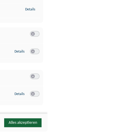
zu Identifikation von Endgeräten anhand automatisch übermittelte
Details
Switch zum Einwilligen bzw. Ablehnen der Kategorie Analyse / 
zu Google Analytics
Details
Switch zum Einwilligen bzw. Ablehnen des Dienstes Google Ana
Switch zum Einwilligen bzw. Ablehnen der Kategorie Sonstige 
zu YouTube
Details
Switch zum Einwilligen bzw. Ablehnen des Dienstes YouTube
Alles akzeptieren