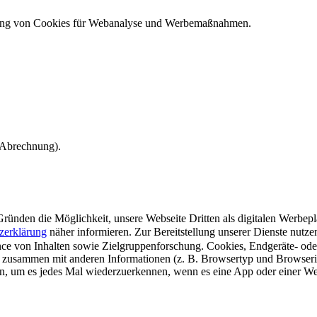
ndung von Cookies für Webanalyse und Werbemaßnahmen.
e Abrechnung).
ünden die Möglichkeit, unsere Webseite Dritten als digitalen Werbeplat
zerklärung
näher informieren.
Zur Bereitstellung unserer Dienste nutz
e von Inhalten sowie Zielgruppenforschung. Cookies, Endgeräte- ode
 zusammen mit anderen Informationen (z. B. Browsertyp und Browserin
n, um es jedes Mal wiederzuerkennen, wenn es eine App oder einer Webs