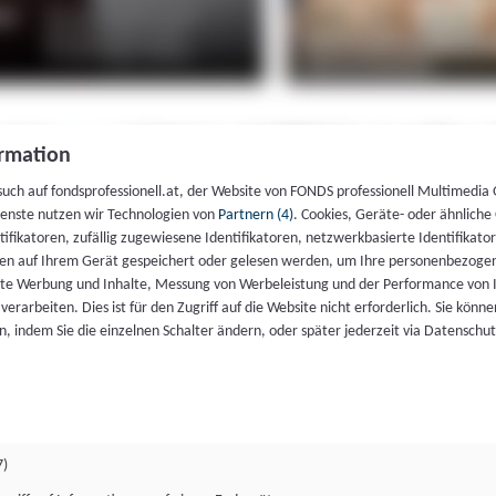
rmation
such auf fondsprofessionell.at, der Website von FONDS professionell Multimedia
ienste nutzen wir Technologien von
Partnern (4)
. Cookies, Geräte- oder ähnliche
entifikatoren, zufällig zugewiesene Identifikatoren, netzwerkbasierte Identifik
en auf Ihrem Gerät gespeichert oder gelesen werden, um Ihre personenbezogen
rte Werbung und Inhalte, Messung von Werbeleistung und der Performance von 
erarbeiten. Dies ist für den Zugriff auf die Website nicht erforderlich. Sie können
, indem Sie die einzelnen Schalter ändern, oder später jederzeit via Datenschu
7)