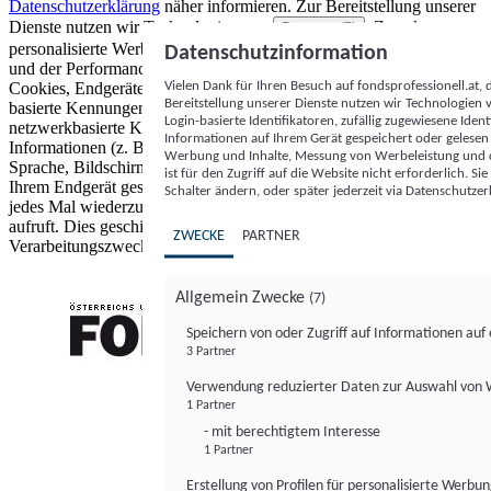
Datenschutzerklärung
näher informieren.
Zur Bereitstellung unserer
Dienste nutzen wir Technologien von
. Zwecke:
Partnern (5)
personalisierte Werbung und Inhalte, Messung von Werbeleistung
Datenschutzinformation
und der Performance von Inhalten sowie Zielgruppenforschung.
Vielen Dank für Ihren Besuch auf fondsprofessionell.at
Cookies, Endgeräte- oder ähnliche Online-Kennungen (z. B. login-
Bereitstellung unserer Dienste nutzen wir Technologien
basierte Kennungen, zufällig generierte Kennungen,
Login-basierte Identifikatoren, zufällig zugewiesene Id
netzwerkbasierte Kennungen) können zusammen mit anderen
Informationen auf Ihrem Gerät gespeichert oder gelese
Informationen (z. B. Browsertyp und Browserinformationen,
Werbung und Inhalte, Messung von Werbeleistung und d
Sprache, Bildschirmgröße, unterstützte Technologien usw.) auf
ist für den Zugriff auf die Website nicht erforderlich. S
Ihrem Endgerät gespeichert oder von dort ausgelesen werden, um es
Schalter ändern, oder später jederzeit via Datenschutzer
jedes Mal wiederzuerkennen, wenn es eine App oder einer Webseite
aufruft. Dies geschieht für einen oder mehrere der hier aufgeführten
ZWECKE
PARTNER
Verarbeitungszwecke.
Allgemein Zwecke
(7)
Speichern von oder Zugriff auf Informationen au
3 Partner
FONDS professionell
Verwendung reduzierter Daten zur Auswahl von
1 Partner
- mit berechtigtem Interesse
1 Partner
Erstellung von Profilen für personalisierte Werbu