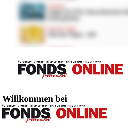
FONDS professionell
FONDS professi
Willkommen bei