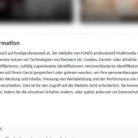
rmation
such auf fondsprofessionell.at, der Website von FONDS professionell Multimedia
ienste nutzen wir Technologien von
Partnern (4)
. Cookies, Geräte- oder ähnliche
entifikatoren, zufällig zugewiesene Identifikatoren, netzwerkbasierte Identifik
en auf Ihrem Gerät gespeichert oder gelesen werden, um Ihre personenbezogen
rte Werbung und Inhalte, Messung von Werbeleistung und der Performance von 
erarbeiten. Dies ist für den Zugriff auf die Website nicht erforderlich. Sie können
, indem Sie die einzelnen Schalter ändern, oder später jederzeit via Datenschu
7)