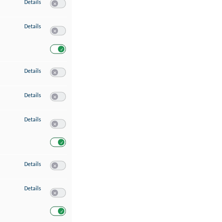
zu Speichern von oder Zugriff auf Informationen auf einem Endgerät
Details
Switch zum Einwilligen bzw. Ablehnen des Dienstes Speichern 
zu Verwendung reduzierter Daten zur Auswahl von Werbeanzeigen
Details
Switch zum Einwilligen bzw. Ablehnen des Dienstes Verwend
Switch zum Einwilligen bzw. Ablehnen des Dienstes Verwendu
zu Erstellung von Profilen für personalisierte Werbung
Details
Switch zum Einwilligen bzw. Ablehnen des Dienstes Erstellung 
zu Verwendung von Profilen zur Auswahl personalisierter Werbung
Details
Switch zum Einwilligen bzw. Ablehnen des Dienstes Verwendun
zu Messung der Werbeleistung
Details
Switch zum Einwilligen bzw. Ablehnen des Dienstes Messung 
Switch zum Einwilligen bzw. Ablehnen des Dienstes Messung d
zu Messung der Performance von Inhalten
Details
Switch zum Einwilligen bzw. Ablehnen des Dienstes Messung 
zu Analyse von Zielgruppen durch Statistiken oder Kombinationen von Dat
Details
Switch zum Einwilligen bzw. Ablehnen des Dienstes Analyse v
Switch zum Einwilligen bzw. Ablehnen des Dienstes Analyse v