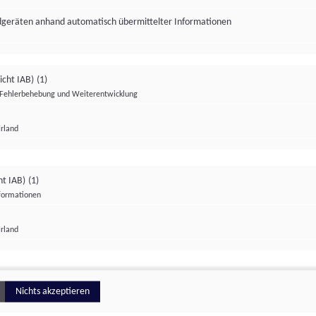
ndgeräten anhand automatisch übermittelter Informationen
icht IAB)
(1)
Fehlerbehebung und Weiterentwicklung
Irland
Impressum
Datenschutzerklärung
Datenschutzeinstellungen
ht IAB)
(1)
nformationen
Irland
ionell
Nichts akzeptieren