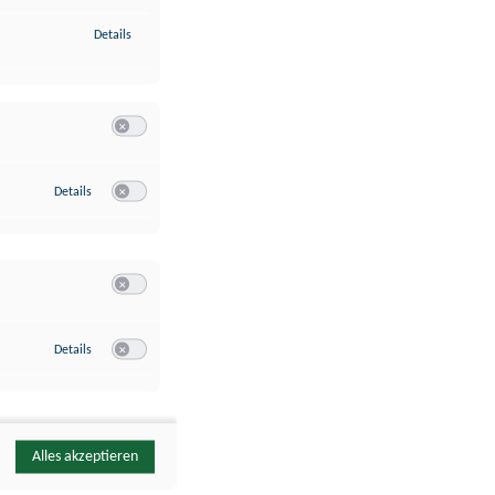
zu Identifikation von Endgeräten anhand automatisch übermittelte
Details
Switch zum Einwilligen bzw. Ablehnen der Kategorie Analyse / 
zu Google Analytics
Details
Switch zum Einwilligen bzw. Ablehnen des Dienstes Google Ana
Switch zum Einwilligen bzw. Ablehnen der Kategorie Sonstige 
zu YouTube
Details
Switch zum Einwilligen bzw. Ablehnen des Dienstes YouTube
Alles akzeptieren