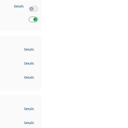
zu Entwicklung und Verbesserung der Angebote
Details
Switch zum Einwilligen bzw. Ablehnen des Dienstes Entwickl
Switch zum Einwilligen bzw. Ablehnen des Dienstes Entwicklu
zu Gewährleistung der Sicherheit, Verhinderung und Aufdeckung v
Details
zu Bereitstellung und Anzeige von Werbung und Inhalten
Details
zu Ihre Entscheidungen zum Datenschutz speichern und übermittel
Details
zu Abgleichung und Kombination von Daten aus unterschiedlichen 
Details
zu Verknüpfung verschiedener Endgeräte
Details