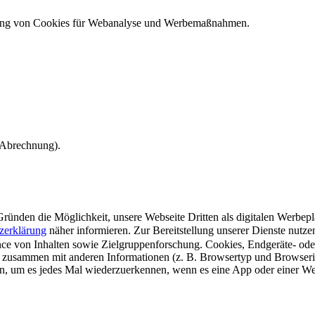
ndung von Cookies für Webanalyse und Werbemaßnahmen.
e Abrechnung).
ünden die Möglichkeit, unsere Webseite Dritten als digitalen Werbeplat
zerklärung
näher informieren.
Zur Bereitstellung unserer Dienste nutz
e von Inhalten sowie Zielgruppenforschung. Cookies, Endgeräte- ode
 zusammen mit anderen Informationen (z. B. Browsertyp und Browserin
n, um es jedes Mal wiederzuerkennen, wenn es eine App oder einer Webs