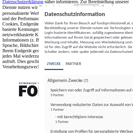
Datenschutzerklärung
näher informieren.
Zur Bereitstellung unserer
Dienste nutzen wir Technologien von
. Zwecke:
Partnern (5)
personalisierte Werbung und Inhalte, Messung von Werbeleistung
Datenschutzinformation
und der Performance von Inhalten sowie Zielgruppenforschung.
Vielen Dank für Ihren Besuch auf fondsprofessionell.at
Cookies, Endgeräte- oder ähnliche Online-Kennungen (z. B. login-
Bereitstellung unserer Dienste nutzen wir Technologien
basierte Kennungen, zufällig generierte Kennungen,
Login-basierte Identifikatoren, zufällig zugewiesene Id
netzwerkbasierte Kennungen) können zusammen mit anderen
Informationen auf Ihrem Gerät gespeichert oder gelese
Informationen (z. B. Browsertyp und Browserinformationen,
Werbung und Inhalte, Messung von Werbeleistung und d
Sprache, Bildschirmgröße, unterstützte Technologien usw.) auf
ist für den Zugriff auf die Website nicht erforderlich. S
Ihrem Endgerät gespeichert oder von dort ausgelesen werden, um es
Schalter ändern, oder später jederzeit via Datenschutzer
jedes Mal wiederzuerkennen, wenn es eine App oder einer Webseite
aufruft. Dies geschieht für einen oder mehrere der hier aufgeführten
ZWECKE
PARTNER
Verarbeitungszwecke.
Allgemein Zwecke
(7)
Speichern von oder Zugriff auf Informationen au
3 Partner
FONDS professionell
Verwendung reduzierter Daten zur Auswahl von
1 Partner
- mit berechtigtem Interesse
1 Partner
Erstellung von Profilen für personalisierte Werbu