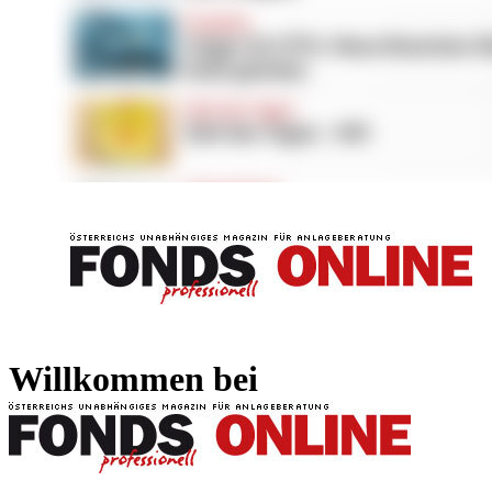
FONDS professionell
FONDS professi
Willkommen bei