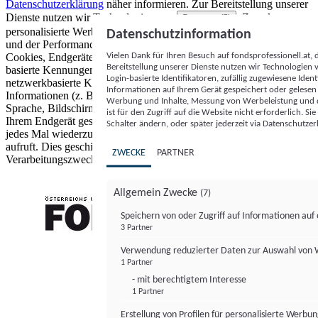
Datenschutzerklärung
näher informieren.
Zur Bereitstellung unserer
Dienste nutzen wir Technologien von
. Zwecke:
Partnern (5)
personalisierte Werbung und Inhalte, Messung von Werbeleistung
Datenschutzinformation
und der Performance von Inhalten sowie Zielgruppenforschung.
Vielen Dank für Ihren Besuch auf fondsprofessionell.at
Cookies, Endgeräte- oder ähnliche Online-Kennungen (z. B. login-
Bereitstellung unserer Dienste nutzen wir Technologien
basierte Kennungen, zufällig generierte Kennungen,
Login-basierte Identifikatoren, zufällig zugewiesene Id
netzwerkbasierte Kennungen) können zusammen mit anderen
Informationen auf Ihrem Gerät gespeichert oder gelese
Informationen (z. B. Browsertyp und Browserinformationen,
Werbung und Inhalte, Messung von Werbeleistung und d
Sprache, Bildschirmgröße, unterstützte Technologien usw.) auf
ist für den Zugriff auf die Website nicht erforderlich. S
Ihrem Endgerät gespeichert oder von dort ausgelesen werden, um es
Schalter ändern, oder später jederzeit via Datenschutzer
jedes Mal wiederzuerkennen, wenn es eine App oder einer Webseite
aufruft. Dies geschieht für einen oder mehrere der hier aufgeführten
ZWECKE
PARTNER
Verarbeitungszwecke.
Allgemein Zwecke
(7)
Speichern von oder Zugriff auf Informationen au
3 Partner
FONDS professionell
Verwendung reduzierter Daten zur Auswahl von
1 Partner
- mit berechtigtem Interesse
1 Partner
Erstellung von Profilen für personalisierte Werbu