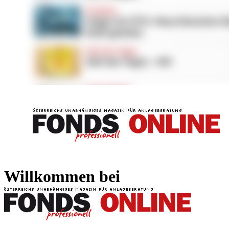
FONDS professionell
FONDS professi
Willkommen bei