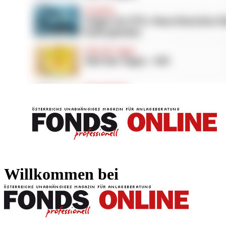
FONDS professionell
FONDS professi
Willkommen bei