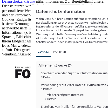
Datenschutzerklärung
näher informieren.
Zur Bereitstellung unserer
Dienste nutzen wir Technologien von
. Zwecke:
Partnern (5)
personalisierte Werbung und Inhalte, Messung von Werbeleistung
Datenschutzinformation
und der Performance von Inhalten sowie Zielgruppenforschung.
Vielen Dank für Ihren Besuch auf fondsprofessionell.at
Cookies, Endgeräte- oder ähnliche Online-Kennungen (z. B. login-
Bereitstellung unserer Dienste nutzen wir Technologien
basierte Kennungen, zufällig generierte Kennungen,
Login-basierte Identifikatoren, zufällig zugewiesene Id
netzwerkbasierte Kennungen) können zusammen mit anderen
Informationen auf Ihrem Gerät gespeichert oder gelese
Informationen (z. B. Browsertyp und Browserinformationen,
Werbung und Inhalte, Messung von Werbeleistung und d
Sprache, Bildschirmgröße, unterstützte Technologien usw.) auf
ist für den Zugriff auf die Website nicht erforderlich. S
Ihrem Endgerät gespeichert oder von dort ausgelesen werden, um es
Schalter ändern, oder später jederzeit via Datenschutzer
jedes Mal wiederzuerkennen, wenn es eine App oder einer Webseite
aufruft. Dies geschieht für einen oder mehrere der hier aufgeführten
ZWECKE
PARTNER
Verarbeitungszwecke.
Allgemein Zwecke
(7)
Speichern von oder Zugriff auf Informationen au
3 Partner
FONDS professionell
Verwendung reduzierter Daten zur Auswahl von
1 Partner
- mit berechtigtem Interesse
1 Partner
Erstellung von Profilen für personalisierte Werbu