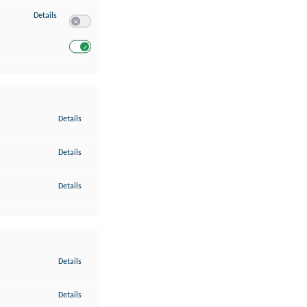
zu Entwicklung und Verbesserung der Angebote
Details
Switch zum Einwilligen bzw. Ablehnen des Dienstes Entwickl
Switch zum Einwilligen bzw. Ablehnen des Dienstes Entwicklu
zu Gewährleistung der Sicherheit, Verhinderung und Aufdeckung v
Details
zu Bereitstellung und Anzeige von Werbung und Inhalten
Details
zu Ihre Entscheidungen zum Datenschutz speichern und übermittel
Details
zu Abgleichung und Kombination von Daten aus unterschiedlichen 
Details
zu Verknüpfung verschiedener Endgeräte
Details