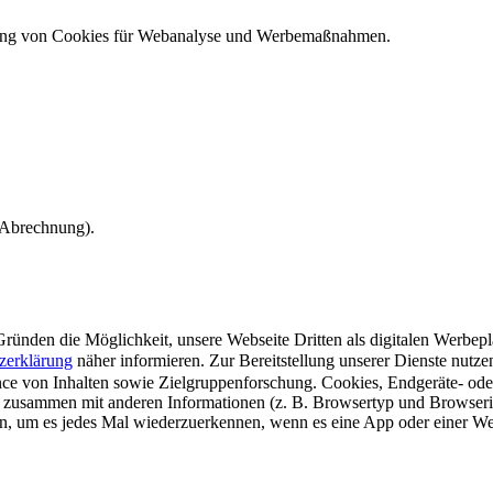
ndung von Cookies für Webanalyse und Werbemaßnahmen.
e Abrechnung).
ünden die Möglichkeit, unsere Webseite Dritten als digitalen Werbeplat
zerklärung
näher informieren.
Zur Bereitstellung unserer Dienste nutz
e von Inhalten sowie Zielgruppenforschung. Cookies, Endgeräte- ode
 zusammen mit anderen Informationen (z. B. Browsertyp und Browserin
n, um es jedes Mal wiederzuerkennen, wenn es eine App oder einer Webs