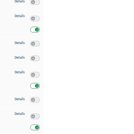
zu Speichern von oder Zugriff auf Informationen auf einem Endgerät
Details
Switch zum Einwilligen bzw. Ablehnen des Dienstes Speichern 
zu Verwendung reduzierter Daten zur Auswahl von Werbeanzeigen
Details
Switch zum Einwilligen bzw. Ablehnen des Dienstes Verwend
Switch zum Einwilligen bzw. Ablehnen des Dienstes Verwendu
zu Erstellung von Profilen für personalisierte Werbung
Details
Switch zum Einwilligen bzw. Ablehnen des Dienstes Erstellung 
zu Verwendung von Profilen zur Auswahl personalisierter Werbung
Details
Switch zum Einwilligen bzw. Ablehnen des Dienstes Verwendun
zu Messung der Werbeleistung
Details
Switch zum Einwilligen bzw. Ablehnen des Dienstes Messung 
Switch zum Einwilligen bzw. Ablehnen des Dienstes Messung d
zu Messung der Performance von Inhalten
Details
Switch zum Einwilligen bzw. Ablehnen des Dienstes Messung 
zu Analyse von Zielgruppen durch Statistiken oder Kombinationen von Dat
Details
Switch zum Einwilligen bzw. Ablehnen des Dienstes Analyse v
Switch zum Einwilligen bzw. Ablehnen des Dienstes Analyse v