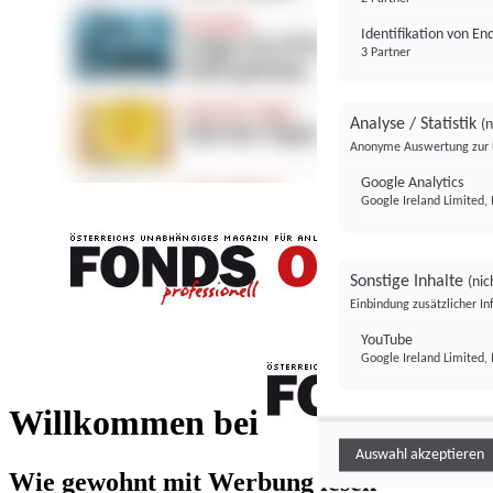
Identifikation von E
3 Partner
Analyse / Statistik
(n
Anonyme Auswertung zur 
Google Analytics
Google Ireland Limited, 
Sonstige Inhalte
(nic
Einbindung zusätzlicher I
FONDS professionell
YouTube
Google Ireland Limited, 
FONDS profess
Willkommen bei
Auswahl akzeptieren
Wie gewohnt mit Werbung lesen