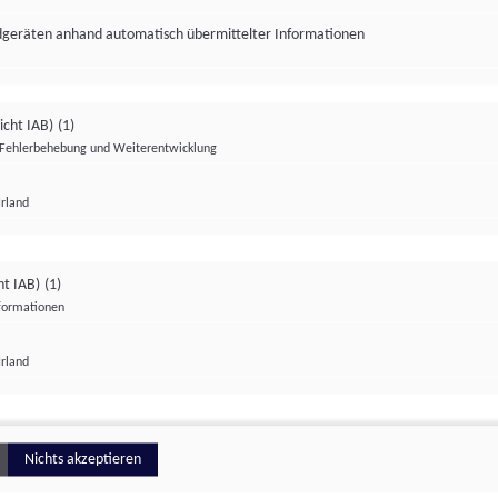
ndgeräten anhand automatisch übermittelter Informationen
icht IAB)
(1)
Fehlerbehebung und Weiterentwicklung
Irland
Impressum
Datenschutzerklärung
Datenschutzeinstellungen
ht IAB)
(1)
nformationen
Irland
ionell
Nichts akzeptieren