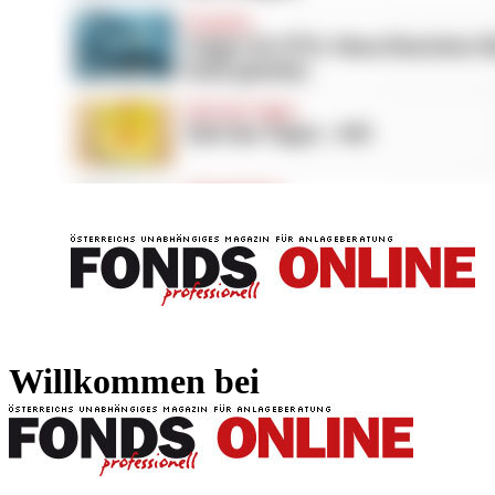
FONDS professionell
FONDS professi
Willkommen bei