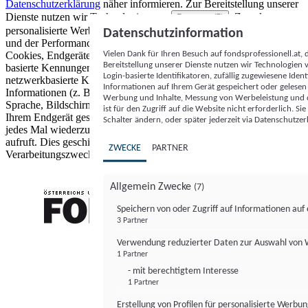
Datenschutzerklärung
näher informieren.
Zur Bereitstellung unserer
Dienste nutzen wir Technologien von
. Zwecke:
Partnern (5)
personalisierte Werbung und Inhalte, Messung von Werbeleistung
Datenschutzinformation
und der Performance von Inhalten sowie Zielgruppenforschung.
Vielen Dank für Ihren Besuch auf fondsprofessionell.at
Cookies, Endgeräte- oder ähnliche Online-Kennungen (z. B. login-
Bereitstellung unserer Dienste nutzen wir Technologien
basierte Kennungen, zufällig generierte Kennungen,
Login-basierte Identifikatoren, zufällig zugewiesene Id
netzwerkbasierte Kennungen) können zusammen mit anderen
Informationen auf Ihrem Gerät gespeichert oder gelese
Informationen (z. B. Browsertyp und Browserinformationen,
Werbung und Inhalte, Messung von Werbeleistung und d
Sprache, Bildschirmgröße, unterstützte Technologien usw.) auf
ist für den Zugriff auf die Website nicht erforderlich. S
Ihrem Endgerät gespeichert oder von dort ausgelesen werden, um es
Schalter ändern, oder später jederzeit via Datenschutzer
jedes Mal wiederzuerkennen, wenn es eine App oder einer Webseite
aufruft. Dies geschieht für einen oder mehrere der hier aufgeführten
ZWECKE
PARTNER
Verarbeitungszwecke.
Allgemein Zwecke
(7)
Speichern von oder Zugriff auf Informationen au
3 Partner
FONDS professionell
Verwendung reduzierter Daten zur Auswahl von
1 Partner
- mit berechtigtem Interesse
1 Partner
Erstellung von Profilen für personalisierte Werbu