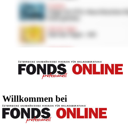
FONDS professionell
FONDS professi
Willkommen bei