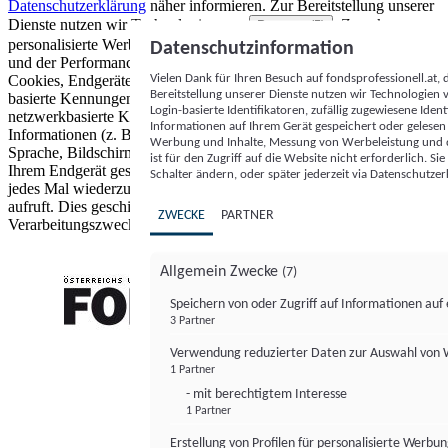
Datenschutzerklärung
näher informieren.
Zur Bereitstellung unserer
Dienste nutzen wir Technologien von
. Zwecke:
Partnern (5)
personalisierte Werbung und Inhalte, Messung von Werbeleistung
Datenschutzinformation
und der Performance von Inhalten sowie Zielgruppenforschung.
Vielen Dank für Ihren Besuch auf fondsprofessionell.at
Cookies, Endgeräte- oder ähnliche Online-Kennungen (z. B. login-
Bereitstellung unserer Dienste nutzen wir Technologien
basierte Kennungen, zufällig generierte Kennungen,
Login-basierte Identifikatoren, zufällig zugewiesene Id
netzwerkbasierte Kennungen) können zusammen mit anderen
Informationen auf Ihrem Gerät gespeichert oder gelese
Informationen (z. B. Browsertyp und Browserinformationen,
Werbung und Inhalte, Messung von Werbeleistung und d
Sprache, Bildschirmgröße, unterstützte Technologien usw.) auf
ist für den Zugriff auf die Website nicht erforderlich. S
Ihrem Endgerät gespeichert oder von dort ausgelesen werden, um es
Schalter ändern, oder später jederzeit via Datenschutzer
jedes Mal wiederzuerkennen, wenn es eine App oder einer Webseite
aufruft. Dies geschieht für einen oder mehrere der hier aufgeführten
ZWECKE
PARTNER
Verarbeitungszwecke.
Allgemein Zwecke
(7)
Speichern von oder Zugriff auf Informationen au
3 Partner
FONDS professionell
Verwendung reduzierter Daten zur Auswahl von
1 Partner
- mit berechtigtem Interesse
1 Partner
Erstellung von Profilen für personalisierte Werbu