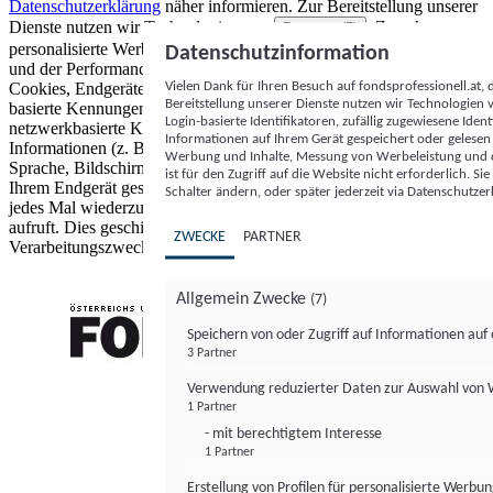
Datenschutzerklärung
näher informieren.
Zur Bereitstellung unserer
Dienste nutzen wir Technologien von
. Zwecke:
Partnern (5)
personalisierte Werbung und Inhalte, Messung von Werbeleistung
Datenschutzinformation
und der Performance von Inhalten sowie Zielgruppenforschung.
Vielen Dank für Ihren Besuch auf fondsprofessionell.at
Cookies, Endgeräte- oder ähnliche Online-Kennungen (z. B. login-
Bereitstellung unserer Dienste nutzen wir Technologien
basierte Kennungen, zufällig generierte Kennungen,
Login-basierte Identifikatoren, zufällig zugewiesene Id
netzwerkbasierte Kennungen) können zusammen mit anderen
Informationen auf Ihrem Gerät gespeichert oder gelese
Informationen (z. B. Browsertyp und Browserinformationen,
Werbung und Inhalte, Messung von Werbeleistung und d
Sprache, Bildschirmgröße, unterstützte Technologien usw.) auf
ist für den Zugriff auf die Website nicht erforderlich. S
Ihrem Endgerät gespeichert oder von dort ausgelesen werden, um es
Schalter ändern, oder später jederzeit via Datenschutzer
jedes Mal wiederzuerkennen, wenn es eine App oder einer Webseite
aufruft. Dies geschieht für einen oder mehrere der hier aufgeführten
ZWECKE
PARTNER
Verarbeitungszwecke.
Allgemein Zwecke
(7)
Speichern von oder Zugriff auf Informationen au
3 Partner
FONDS professionell
Verwendung reduzierter Daten zur Auswahl von
1 Partner
- mit berechtigtem Interesse
1 Partner
Erstellung von Profilen für personalisierte Werbu