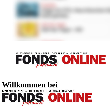
FONDS professionell
FONDS professi
Willkommen bei