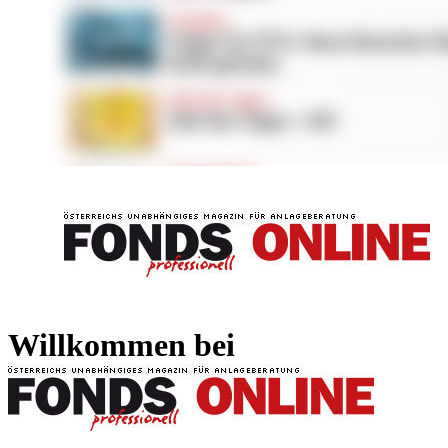
FONDS professionell
FONDS professi
Willkommen bei