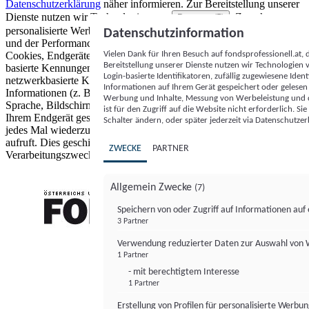
Datenschutzerklärung
näher informieren.
Zur Bereitstellung unserer
Dienste nutzen wir Technologien von
. Zwecke:
Partnern (5)
personalisierte Werbung und Inhalte, Messung von Werbeleistung
Datenschutzinformation
und der Performance von Inhalten sowie Zielgruppenforschung.
Vielen Dank für Ihren Besuch auf fondsprofessionell.at
Cookies, Endgeräte- oder ähnliche Online-Kennungen (z. B. login-
Bereitstellung unserer Dienste nutzen wir Technologien
basierte Kennungen, zufällig generierte Kennungen,
Login-basierte Identifikatoren, zufällig zugewiesene Id
netzwerkbasierte Kennungen) können zusammen mit anderen
Informationen auf Ihrem Gerät gespeichert oder gelese
Informationen (z. B. Browsertyp und Browserinformationen,
Werbung und Inhalte, Messung von Werbeleistung und d
Sprache, Bildschirmgröße, unterstützte Technologien usw.) auf
ist für den Zugriff auf die Website nicht erforderlich. S
Ihrem Endgerät gespeichert oder von dort ausgelesen werden, um es
Schalter ändern, oder später jederzeit via Datenschutzer
jedes Mal wiederzuerkennen, wenn es eine App oder einer Webseite
aufruft. Dies geschieht für einen oder mehrere der hier aufgeführten
ZWECKE
PARTNER
Verarbeitungszwecke.
Allgemein Zwecke
(7)
Speichern von oder Zugriff auf Informationen au
3 Partner
FONDS professionell
Verwendung reduzierter Daten zur Auswahl von
1 Partner
- mit berechtigtem Interesse
1 Partner
Erstellung von Profilen für personalisierte Werbu