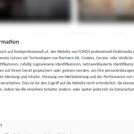
rmation
such auf fondsprofessionell.at, der Website von FONDS professionell Multimedia
ienste nutzen wir Technologien von
Partnern (4)
. Cookies, Geräte- oder ähnliche
entifikatoren, zufällig zugewiesene Identifikatoren, netzwerkbasierte Identifik
en auf Ihrem Gerät gespeichert oder gelesen werden, um Ihre personenbezogen
rte Werbung und Inhalte, Messung von Werbeleistung und der Performance von 
erarbeiten. Dies ist für den Zugriff auf die Website nicht erforderlich. Sie können
, indem Sie die einzelnen Schalter ändern, oder später jederzeit via Datenschu
7)