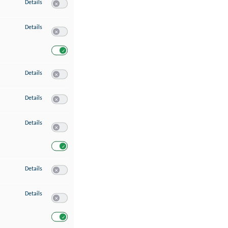
zu Speichern von oder Zugriff auf Informationen auf einem Endgerät
Details
Switch zum Einwilligen bzw. Ablehnen des Dienstes Speichern 
zu Verwendung reduzierter Daten zur Auswahl von Werbeanzeigen
Details
Switch zum Einwilligen bzw. Ablehnen des Dienstes Verwend
Switch zum Einwilligen bzw. Ablehnen des Dienstes Verwendu
zu Erstellung von Profilen für personalisierte Werbung
Details
Switch zum Einwilligen bzw. Ablehnen des Dienstes Erstellung 
zu Verwendung von Profilen zur Auswahl personalisierter Werbung
Details
Switch zum Einwilligen bzw. Ablehnen des Dienstes Verwendun
zu Messung der Werbeleistung
Details
Switch zum Einwilligen bzw. Ablehnen des Dienstes Messung 
Switch zum Einwilligen bzw. Ablehnen des Dienstes Messung d
zu Messung der Performance von Inhalten
Details
Switch zum Einwilligen bzw. Ablehnen des Dienstes Messung 
zu Analyse von Zielgruppen durch Statistiken oder Kombinationen von Dat
Details
Switch zum Einwilligen bzw. Ablehnen des Dienstes Analyse v
Switch zum Einwilligen bzw. Ablehnen des Dienstes Analyse v