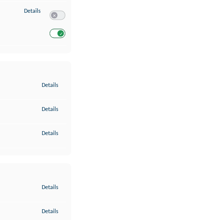
zu Entwicklung und Verbesserung der Angebote
Details
Switch zum Einwilligen bzw. Ablehnen des Dienstes Entwickl
Switch zum Einwilligen bzw. Ablehnen des Dienstes Entwicklu
zu Gewährleistung der Sicherheit, Verhinderung und Aufdeckung v
Details
zu Bereitstellung und Anzeige von Werbung und Inhalten
Details
zu Ihre Entscheidungen zum Datenschutz speichern und übermittel
Details
zu Abgleichung und Kombination von Daten aus unterschiedlichen 
Details
zu Verknüpfung verschiedener Endgeräte
Details