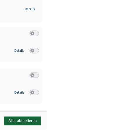
zu Identifikation von Endgeräten anhand automatisch übermittelte
Details
Switch zum Einwilligen bzw. Ablehnen der Kategorie Analyse / 
zu Google Analytics
Details
Switch zum Einwilligen bzw. Ablehnen des Dienstes Google Ana
Switch zum Einwilligen bzw. Ablehnen der Kategorie Sonstige 
zu YouTube
Details
Switch zum Einwilligen bzw. Ablehnen des Dienstes YouTube
Alles akzeptieren