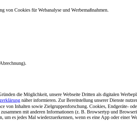
ndung von Cookies für Webanalyse und Werbemaßnahmen.
e Abrechnung).
ünden die Möglichkeit, unsere Webseite Dritten als digitalen Werbeplat
zerklärung
näher informieren.
Zur Bereitstellung unserer Dienste nutz
e von Inhalten sowie Zielgruppenforschung. Cookies, Endgeräte- ode
 zusammen mit anderen Informationen (z. B. Browsertyp und Browserin
n, um es jedes Mal wiederzuerkennen, wenn es eine App oder einer Webs