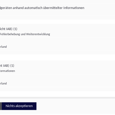
ndgeräten anhand automatisch übermittelter Informationen
icht IAB)
(1)
Fehlerbehebung und Weiterentwicklung
Irland
Impressum
Datenschutzerklärung
Datenschutzeinstellungen
ht IAB)
(1)
nformationen
Irland
ionell
Nichts akzeptieren