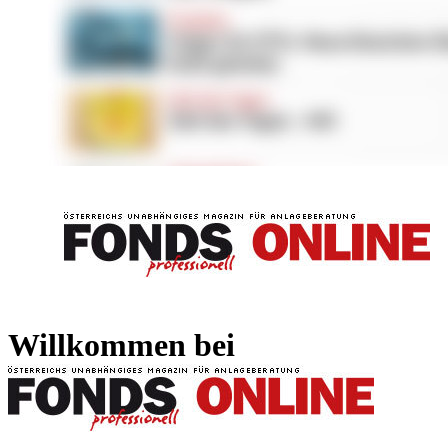
FONDS professionell
FONDS professi
Willkommen bei