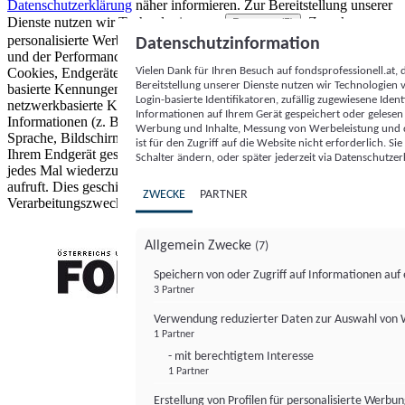
Datenschutzerklärung
näher informieren.
Zur Bereitstellung unserer
Dienste nutzen wir Technologien von
. Zwecke:
Partnern (5)
personalisierte Werbung und Inhalte, Messung von Werbeleistung
Datenschutzinformation
und der Performance von Inhalten sowie Zielgruppenforschung.
Vielen Dank für Ihren Besuch auf fondsprofessionell.at
Cookies, Endgeräte- oder ähnliche Online-Kennungen (z. B. login-
Bereitstellung unserer Dienste nutzen wir Technologien
basierte Kennungen, zufällig generierte Kennungen,
Login-basierte Identifikatoren, zufällig zugewiesene Id
netzwerkbasierte Kennungen) können zusammen mit anderen
Informationen auf Ihrem Gerät gespeichert oder gelese
Informationen (z. B. Browsertyp und Browserinformationen,
Werbung und Inhalte, Messung von Werbeleistung und d
Sprache, Bildschirmgröße, unterstützte Technologien usw.) auf
ist für den Zugriff auf die Website nicht erforderlich. S
Ihrem Endgerät gespeichert oder von dort ausgelesen werden, um es
Schalter ändern, oder später jederzeit via Datenschutzer
jedes Mal wiederzuerkennen, wenn es eine App oder einer Webseite
aufruft. Dies geschieht für einen oder mehrere der hier aufgeführten
ZWECKE
PARTNER
Verarbeitungszwecke.
Allgemein Zwecke
(7)
Speichern von oder Zugriff auf Informationen au
3 Partner
FONDS professionell
Verwendung reduzierter Daten zur Auswahl von
1 Partner
- mit berechtigtem Interesse
1 Partner
Erstellung von Profilen für personalisierte Werbu