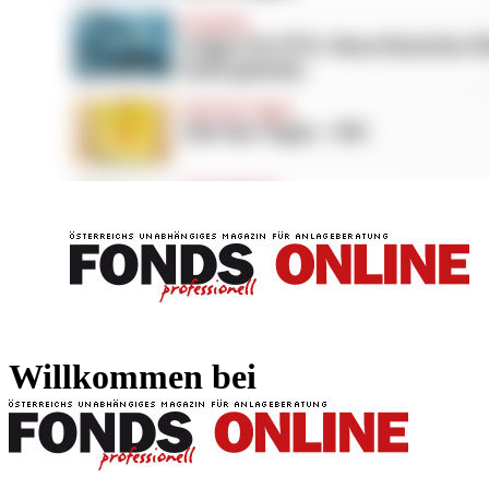
FONDS professionell
FONDS professi
Willkommen bei