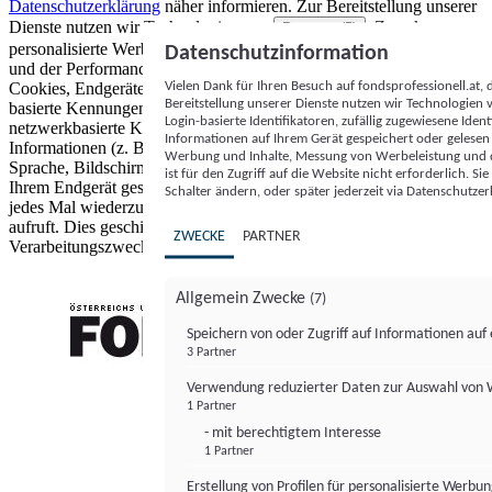
Datenschutzerklärung
näher informieren.
Zur Bereitstellung unserer
Dienste nutzen wir Technologien von
. Zwecke:
Partnern (5)
personalisierte Werbung und Inhalte, Messung von Werbeleistung
Datenschutzinformation
und der Performance von Inhalten sowie Zielgruppenforschung.
Vielen Dank für Ihren Besuch auf fondsprofessionell.at
Cookies, Endgeräte- oder ähnliche Online-Kennungen (z. B. login-
Bereitstellung unserer Dienste nutzen wir Technologien
basierte Kennungen, zufällig generierte Kennungen,
Login-basierte Identifikatoren, zufällig zugewiesene Id
netzwerkbasierte Kennungen) können zusammen mit anderen
Informationen auf Ihrem Gerät gespeichert oder gelese
Informationen (z. B. Browsertyp und Browserinformationen,
Werbung und Inhalte, Messung von Werbeleistung und d
Sprache, Bildschirmgröße, unterstützte Technologien usw.) auf
ist für den Zugriff auf die Website nicht erforderlich. S
Ihrem Endgerät gespeichert oder von dort ausgelesen werden, um es
Schalter ändern, oder später jederzeit via Datenschutzer
jedes Mal wiederzuerkennen, wenn es eine App oder einer Webseite
aufruft. Dies geschieht für einen oder mehrere der hier aufgeführten
ZWECKE
PARTNER
Verarbeitungszwecke.
Allgemein Zwecke
(7)
Speichern von oder Zugriff auf Informationen au
3 Partner
FONDS professionell
Verwendung reduzierter Daten zur Auswahl von
1 Partner
- mit berechtigtem Interesse
1 Partner
Erstellung von Profilen für personalisierte Werbu