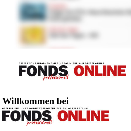
FONDS professionell
FONDS professi
Willkommen bei