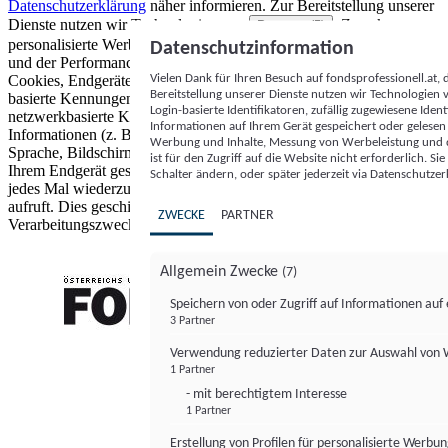
Datenschutzerklärung
näher informieren.
Zur Bereitstellung unserer
Dienste nutzen wir Technologien von
. Zwecke:
Partnern (5)
personalisierte Werbung und Inhalte, Messung von Werbeleistung
Datenschutzinformation
und der Performance von Inhalten sowie Zielgruppenforschung.
Vielen Dank für Ihren Besuch auf fondsprofessionell.at
Cookies, Endgeräte- oder ähnliche Online-Kennungen (z. B. login-
Bereitstellung unserer Dienste nutzen wir Technologien
basierte Kennungen, zufällig generierte Kennungen,
Login-basierte Identifikatoren, zufällig zugewiesene Id
netzwerkbasierte Kennungen) können zusammen mit anderen
Informationen auf Ihrem Gerät gespeichert oder gelese
Informationen (z. B. Browsertyp und Browserinformationen,
Werbung und Inhalte, Messung von Werbeleistung und d
Sprache, Bildschirmgröße, unterstützte Technologien usw.) auf
ist für den Zugriff auf die Website nicht erforderlich. S
Ihrem Endgerät gespeichert oder von dort ausgelesen werden, um es
Schalter ändern, oder später jederzeit via Datenschutzer
jedes Mal wiederzuerkennen, wenn es eine App oder einer Webseite
aufruft. Dies geschieht für einen oder mehrere der hier aufgeführten
ZWECKE
PARTNER
Verarbeitungszwecke.
Allgemein Zwecke
(7)
Speichern von oder Zugriff auf Informationen au
3 Partner
FONDS professionell
Verwendung reduzierter Daten zur Auswahl von
1 Partner
- mit berechtigtem Interesse
1 Partner
Erstellung von Profilen für personalisierte Werbu