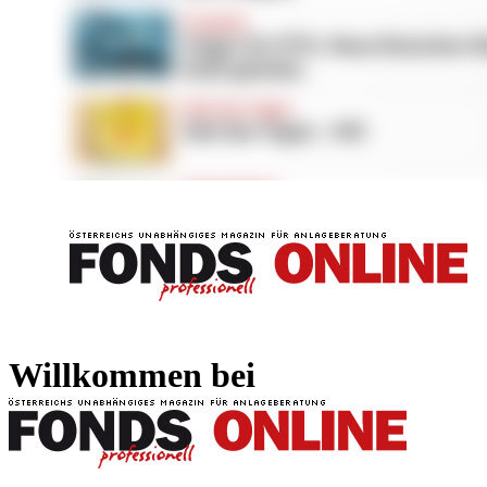
FONDS professionell
FONDS professi
Willkommen bei