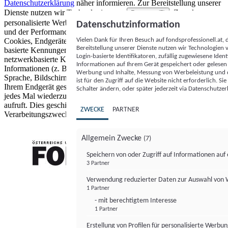
Datenschutzerklärung
näher informieren.
Zur Bereitstellung unserer
Dienste nutzen wir Technologien von
. Zwecke:
Partnern (5)
personalisierte Werbung und Inhalte, Messung von Werbeleistung
Datenschutzinformation
und der Performance von Inhalten sowie Zielgruppenforschung.
Vielen Dank für Ihren Besuch auf fondsprofessionell.at
Cookies, Endgeräte- oder ähnliche Online-Kennungen (z. B. login-
Bereitstellung unserer Dienste nutzen wir Technologien
basierte Kennungen, zufällig generierte Kennungen,
Login-basierte Identifikatoren, zufällig zugewiesene Id
netzwerkbasierte Kennungen) können zusammen mit anderen
Informationen auf Ihrem Gerät gespeichert oder gelese
Informationen (z. B. Browsertyp und Browserinformationen,
Werbung und Inhalte, Messung von Werbeleistung und d
Sprache, Bildschirmgröße, unterstützte Technologien usw.) auf
ist für den Zugriff auf die Website nicht erforderlich. S
Ihrem Endgerät gespeichert oder von dort ausgelesen werden, um es
Schalter ändern, oder später jederzeit via Datenschutzer
jedes Mal wiederzuerkennen, wenn es eine App oder einer Webseite
aufruft. Dies geschieht für einen oder mehrere der hier aufgeführten
ZWECKE
PARTNER
Verarbeitungszwecke.
Allgemein Zwecke
(7)
Speichern von oder Zugriff auf Informationen au
3 Partner
FONDS professionell
Verwendung reduzierter Daten zur Auswahl von
1 Partner
- mit berechtigtem Interesse
1 Partner
Erstellung von Profilen für personalisierte Werbu