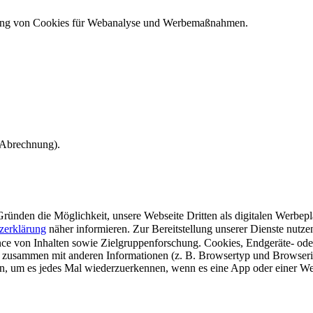
ndung von Cookies für Webanalyse und Werbemaßnahmen.
e Abrechnung).
ünden die Möglichkeit, unsere Webseite Dritten als digitalen Werbeplat
zerklärung
näher informieren.
Zur Bereitstellung unserer Dienste nutz
e von Inhalten sowie Zielgruppenforschung. Cookies, Endgeräte- ode
 zusammen mit anderen Informationen (z. B. Browsertyp und Browserin
n, um es jedes Mal wiederzuerkennen, wenn es eine App oder einer Webs