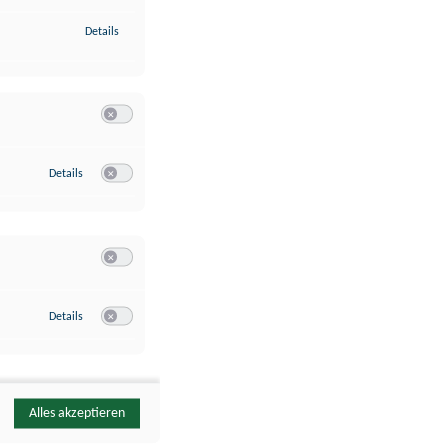
zu Identifikation von Endgeräten anhand automatisch übermittelte
Details
Switch zum Einwilligen bzw. Ablehnen der Kategorie Analyse / 
zu Google Analytics
Details
Switch zum Einwilligen bzw. Ablehnen des Dienstes Google Ana
Switch zum Einwilligen bzw. Ablehnen der Kategorie Sonstige 
zu YouTube
Details
Switch zum Einwilligen bzw. Ablehnen des Dienstes YouTube
Alles akzeptieren