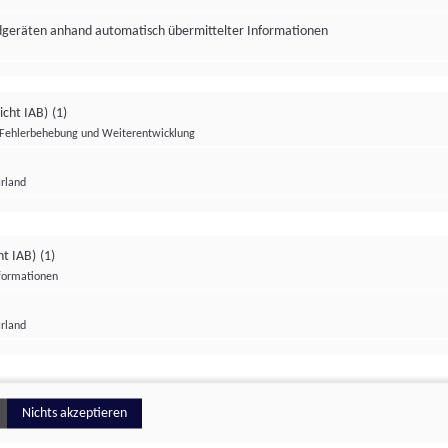
ndgeräten anhand automatisch übermittelter Informationen
icht IAB)
(1)
Fehlerbehebung und Weiterentwicklung
Irland
Impressum
Datenschutzerklärung
Datenschutzeinstellungen
ht IAB)
(1)
nformationen
Irland
ionell
Nichts akzeptieren