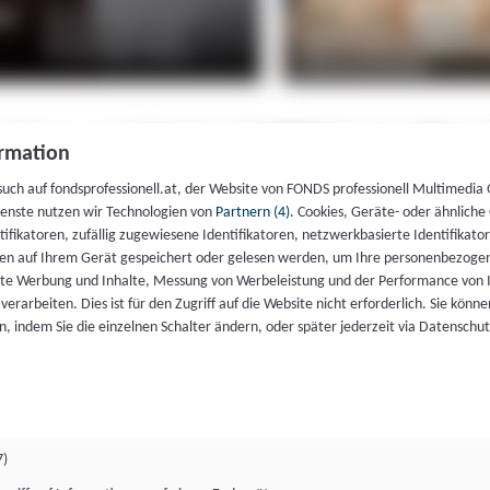
rmation
such auf fondsprofessionell.at, der Website von FONDS professionell Multimedia
ienste nutzen wir Technologien von
Partnern (4)
. Cookies, Geräte- oder ähnliche
entifikatoren, zufällig zugewiesene Identifikatoren, netzwerkbasierte Identifik
en auf Ihrem Gerät gespeichert oder gelesen werden, um Ihre personenbezogen
rte Werbung und Inhalte, Messung von Werbeleistung und der Performance von 
erarbeiten. Dies ist für den Zugriff auf die Website nicht erforderlich. Sie können
, indem Sie die einzelnen Schalter ändern, oder später jederzeit via Datenschu
7)