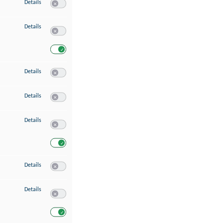
zu Speichern von oder Zugriff auf Informationen auf einem Endgerät
Details
Switch zum Einwilligen bzw. Ablehnen des Dienstes Speichern 
zu Verwendung reduzierter Daten zur Auswahl von Werbeanzeigen
Details
Switch zum Einwilligen bzw. Ablehnen des Dienstes Verwend
Switch zum Einwilligen bzw. Ablehnen des Dienstes Verwendu
zu Erstellung von Profilen für personalisierte Werbung
Details
Switch zum Einwilligen bzw. Ablehnen des Dienstes Erstellung 
zu Verwendung von Profilen zur Auswahl personalisierter Werbung
Details
Switch zum Einwilligen bzw. Ablehnen des Dienstes Verwendun
zu Messung der Werbeleistung
Details
Switch zum Einwilligen bzw. Ablehnen des Dienstes Messung 
Switch zum Einwilligen bzw. Ablehnen des Dienstes Messung d
zu Messung der Performance von Inhalten
Details
Switch zum Einwilligen bzw. Ablehnen des Dienstes Messung 
zu Analyse von Zielgruppen durch Statistiken oder Kombinationen von Dat
Details
Switch zum Einwilligen bzw. Ablehnen des Dienstes Analyse v
Switch zum Einwilligen bzw. Ablehnen des Dienstes Analyse v