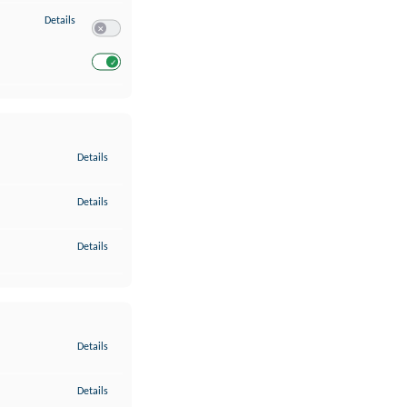
zu Entwicklung und Verbesserung der Angebote
Details
Switch zum Einwilligen bzw. Ablehnen des Dienstes Entwickl
Switch zum Einwilligen bzw. Ablehnen des Dienstes Entwicklu
zu Gewährleistung der Sicherheit, Verhinderung und Aufdeckung v
Details
zu Bereitstellung und Anzeige von Werbung und Inhalten
Details
zu Ihre Entscheidungen zum Datenschutz speichern und übermittel
Details
zu Abgleichung und Kombination von Daten aus unterschiedlichen 
Details
zu Verknüpfung verschiedener Endgeräte
Details