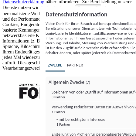
Datenschutzerklärung
näher informieren.
Zur Bereitstellung unserer
Dienste nutzen wir Technologien von
. Zwecke:
Partnern (5)
personalisierte Werbung und Inhalte, Messung von Werbeleistung
Datenschutzinformation
und der Performance von Inhalten sowie Zielgruppenforschung.
Vielen Dank für Ihren Besuch auf fondsprofessionell.at
Cookies, Endgeräte- oder ähnliche Online-Kennungen (z. B. login-
Bereitstellung unserer Dienste nutzen wir Technologien
basierte Kennungen, zufällig generierte Kennungen,
Login-basierte Identifikatoren, zufällig zugewiesene Id
netzwerkbasierte Kennungen) können zusammen mit anderen
Informationen auf Ihrem Gerät gespeichert oder gelese
Informationen (z. B. Browsertyp und Browserinformationen,
Werbung und Inhalte, Messung von Werbeleistung und d
Sprache, Bildschirmgröße, unterstützte Technologien usw.) auf
ist für den Zugriff auf die Website nicht erforderlich. S
Ihrem Endgerät gespeichert oder von dort ausgelesen werden, um es
Schalter ändern, oder später jederzeit via Datenschutzer
jedes Mal wiederzuerkennen, wenn es eine App oder einer Webseite
aufruft. Dies geschieht für einen oder mehrere der hier aufgeführten
ZWECKE
PARTNER
Verarbeitungszwecke.
Allgemein Zwecke
(7)
Speichern von oder Zugriff auf Informationen au
3 Partner
FONDS professionell
Verwendung reduzierter Daten zur Auswahl von
1 Partner
- mit berechtigtem Interesse
1 Partner
Erstellung von Profilen für personalisierte Werbu