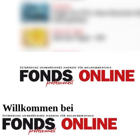
FONDS professionell
FONDS professi
Willkommen bei