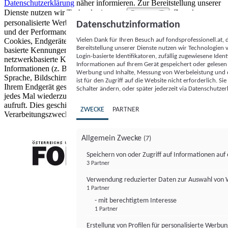
Datenschutzerklärung
näher informieren.
Zur Bereitstellung unserer
Dienste nutzen wir Technologien von
. Zwecke:
Partnern (5)
personalisierte Werbung und Inhalte, Messung von Werbeleistung
Datenschutzinformation
und der Performance von Inhalten sowie Zielgruppenforschung.
Vielen Dank für Ihren Besuch auf fondsprofessionell.at
Cookies, Endgeräte- oder ähnliche Online-Kennungen (z. B. login-
Bereitstellung unserer Dienste nutzen wir Technologien
basierte Kennungen, zufällig generierte Kennungen,
Login-basierte Identifikatoren, zufällig zugewiesene Id
netzwerkbasierte Kennungen) können zusammen mit anderen
Informationen auf Ihrem Gerät gespeichert oder gelese
Informationen (z. B. Browsertyp und Browserinformationen,
Werbung und Inhalte, Messung von Werbeleistung und d
Sprache, Bildschirmgröße, unterstützte Technologien usw.) auf
ist für den Zugriff auf die Website nicht erforderlich. S
Ihrem Endgerät gespeichert oder von dort ausgelesen werden, um es
Schalter ändern, oder später jederzeit via Datenschutzer
jedes Mal wiederzuerkennen, wenn es eine App oder einer Webseite
aufruft. Dies geschieht für einen oder mehrere der hier aufgeführten
ZWECKE
PARTNER
Verarbeitungszwecke.
Allgemein Zwecke
(7)
Speichern von oder Zugriff auf Informationen au
3 Partner
FONDS professionell
Verwendung reduzierter Daten zur Auswahl von
1 Partner
- mit berechtigtem Interesse
1 Partner
Erstellung von Profilen für personalisierte Werbu