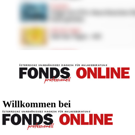
FONDS professionell
FONDS professi
Willkommen bei