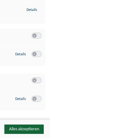
zu Identifikation von Endgeräten anhand automatisch übermittelte
Details
Switch zum Einwilligen bzw. Ablehnen der Kategorie Analyse / 
zu Google Analytics
Details
Switch zum Einwilligen bzw. Ablehnen des Dienstes Google Ana
Switch zum Einwilligen bzw. Ablehnen der Kategorie Sonstige 
zu YouTube
Details
Switch zum Einwilligen bzw. Ablehnen des Dienstes YouTube
Alles akzeptieren