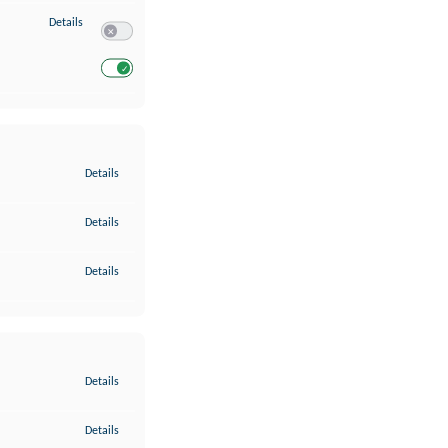
zu Entwicklung und Verbesserung der Angebote
Details
Switch zum Einwilligen bzw. Ablehnen des Dienstes Entwickl
Switch zum Einwilligen bzw. Ablehnen des Dienstes Entwicklu
zu Gewährleistung der Sicherheit, Verhinderung und Aufdeckung v
Details
zu Bereitstellung und Anzeige von Werbung und Inhalten
Details
zu Ihre Entscheidungen zum Datenschutz speichern und übermittel
Details
zu Abgleichung und Kombination von Daten aus unterschiedlichen 
Details
zu Verknüpfung verschiedener Endgeräte
Details