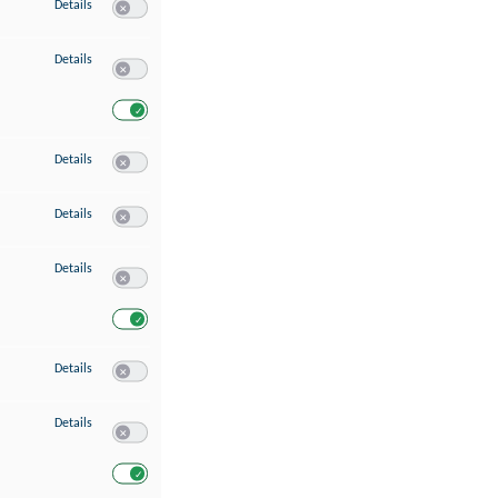
zu Speichern von oder Zugriff auf Informationen auf einem Endgerät
Details
Switch zum Einwilligen bzw. Ablehnen des Dienstes Speichern 
zu Verwendung reduzierter Daten zur Auswahl von Werbeanzeigen
Details
Switch zum Einwilligen bzw. Ablehnen des Dienstes Verwend
Switch zum Einwilligen bzw. Ablehnen des Dienstes Verwendu
zu Erstellung von Profilen für personalisierte Werbung
Details
Switch zum Einwilligen bzw. Ablehnen des Dienstes Erstellung 
zu Verwendung von Profilen zur Auswahl personalisierter Werbung
Details
Switch zum Einwilligen bzw. Ablehnen des Dienstes Verwendun
zu Messung der Werbeleistung
Details
Switch zum Einwilligen bzw. Ablehnen des Dienstes Messung 
Switch zum Einwilligen bzw. Ablehnen des Dienstes Messung d
zu Messung der Performance von Inhalten
Details
Switch zum Einwilligen bzw. Ablehnen des Dienstes Messung 
zu Analyse von Zielgruppen durch Statistiken oder Kombinationen von Dat
Details
Switch zum Einwilligen bzw. Ablehnen des Dienstes Analyse v
Switch zum Einwilligen bzw. Ablehnen des Dienstes Analyse v