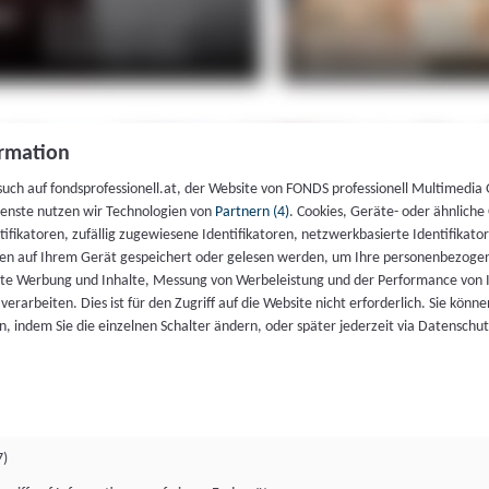
rmation
such auf fondsprofessionell.at, der Website von FONDS professionell Multimedia
ienste nutzen wir Technologien von
Partnern (4)
. Cookies, Geräte- oder ähnliche
entifikatoren, zufällig zugewiesene Identifikatoren, netzwerkbasierte Identifik
en auf Ihrem Gerät gespeichert oder gelesen werden, um Ihre personenbezogen
rte Werbung und Inhalte, Messung von Werbeleistung und der Performance von 
erarbeiten. Dies ist für den Zugriff auf die Website nicht erforderlich. Sie können
, indem Sie die einzelnen Schalter ändern, oder später jederzeit via Datenschu
7)