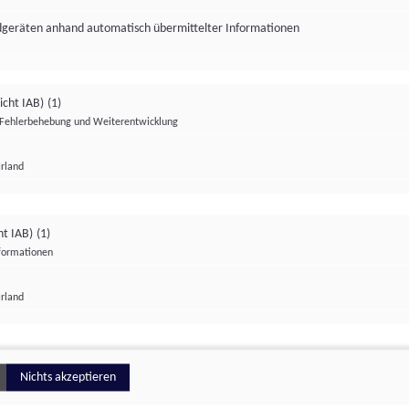
ndgeräten anhand automatisch übermittelter Informationen
icht IAB)
(1)
Fehlerbehebung und Weiterentwicklung
Irland
Impressum
Datenschutzerklärung
Datenschutzeinstellungen
ht IAB)
(1)
nformationen
Irland
ionell
Nichts akzeptieren