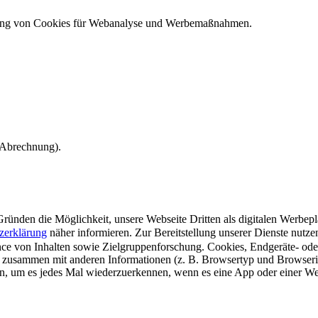
ndung von Cookies für Webanalyse und Werbemaßnahmen.
e Abrechnung).
ünden die Möglichkeit, unsere Webseite Dritten als digitalen Werbeplat
zerklärung
näher informieren.
Zur Bereitstellung unserer Dienste nutz
e von Inhalten sowie Zielgruppenforschung. Cookies, Endgeräte- ode
 zusammen mit anderen Informationen (z. B. Browsertyp und Browserin
n, um es jedes Mal wiederzuerkennen, wenn es eine App oder einer Webs