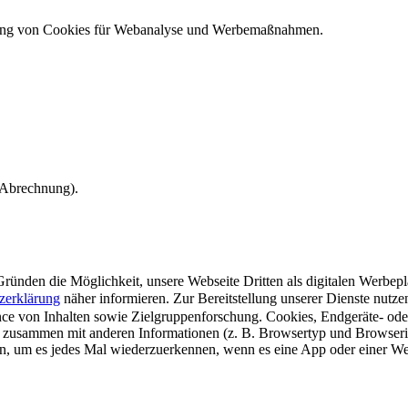
ndung von Cookies für Webanalyse und Werbemaßnahmen.
e Abrechnung).
ünden die Möglichkeit, unsere Webseite Dritten als digitalen Werbeplat
zerklärung
näher informieren.
Zur Bereitstellung unserer Dienste nutz
e von Inhalten sowie Zielgruppenforschung. Cookies, Endgeräte- ode
 zusammen mit anderen Informationen (z. B. Browsertyp und Browserin
n, um es jedes Mal wiederzuerkennen, wenn es eine App oder einer Webs