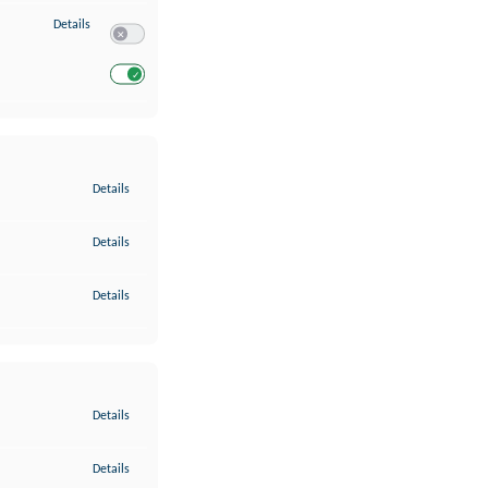
zu Entwicklung und Verbesserung der Angebote
Details
Switch zum Einwilligen bzw. Ablehnen des Dienstes Entwickl
Switch zum Einwilligen bzw. Ablehnen des Dienstes Entwicklu
zu Gewährleistung der Sicherheit, Verhinderung und Aufdeckung v
Details
zu Bereitstellung und Anzeige von Werbung und Inhalten
Details
zu Ihre Entscheidungen zum Datenschutz speichern und übermittel
Details
zu Abgleichung und Kombination von Daten aus unterschiedlichen 
Details
zu Verknüpfung verschiedener Endgeräte
Details