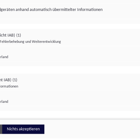
ndgeräten anhand automatisch übermittelter Informationen
icht IAB)
(1)
Fehlerbehebung und Weiterentwicklung
Irland
Impressum
Datenschutzerklärung
Datenschutzeinstellungen
ht IAB)
(1)
nformationen
Irland
ionell
Nichts akzeptieren