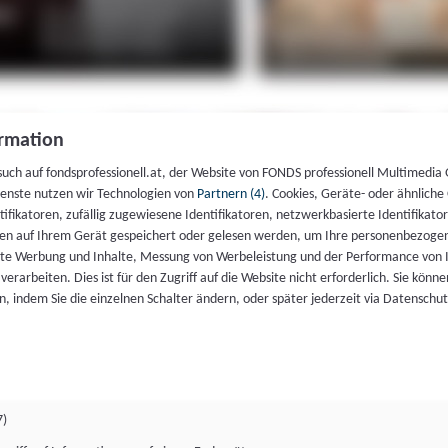
rmation
such auf fondsprofessionell.at, der Website von FONDS professionell Multimedia
ienste nutzen wir Technologien von
Partnern (4)
. Cookies, Geräte- oder ähnliche
entifikatoren, zufällig zugewiesene Identifikatoren, netzwerkbasierte Identifik
en auf Ihrem Gerät gespeichert oder gelesen werden, um Ihre personenbezogen
rte Werbung und Inhalte, Messung von Werbeleistung und der Performance von 
erarbeiten. Dies ist für den Zugriff auf die Website nicht erforderlich. Sie können
, indem Sie die einzelnen Schalter ändern, oder später jederzeit via Datenschu
7)