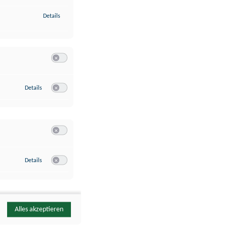
zu Identifikation von Endgeräten anhand automatisch übermittelte
Details
Switch zum Einwilligen bzw. Ablehnen der Kategorie Analyse / 
zu Google Analytics
Details
Switch zum Einwilligen bzw. Ablehnen des Dienstes Google Ana
Switch zum Einwilligen bzw. Ablehnen der Kategorie Sonstige 
zu YouTube
Details
Switch zum Einwilligen bzw. Ablehnen des Dienstes YouTube
Alles akzeptieren