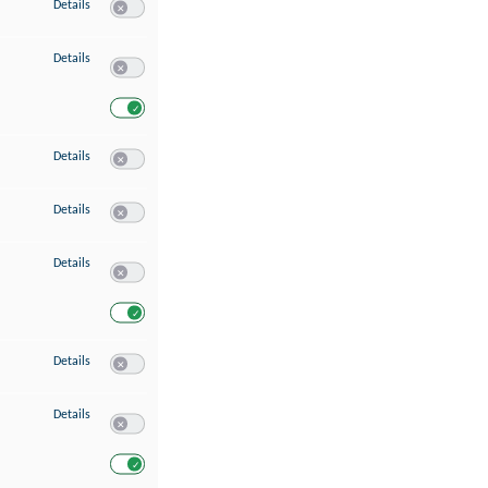
zu Speichern von oder Zugriff auf Informationen auf einem Endgerät
Details
Switch zum Einwilligen bzw. Ablehnen des Dienstes Speichern 
zu Verwendung reduzierter Daten zur Auswahl von Werbeanzeigen
Details
Switch zum Einwilligen bzw. Ablehnen des Dienstes Verwend
Switch zum Einwilligen bzw. Ablehnen des Dienstes Verwendu
zu Erstellung von Profilen für personalisierte Werbung
Details
Switch zum Einwilligen bzw. Ablehnen des Dienstes Erstellung 
zu Verwendung von Profilen zur Auswahl personalisierter Werbung
Details
Switch zum Einwilligen bzw. Ablehnen des Dienstes Verwendun
zu Messung der Werbeleistung
Details
Switch zum Einwilligen bzw. Ablehnen des Dienstes Messung 
Switch zum Einwilligen bzw. Ablehnen des Dienstes Messung d
zu Messung der Performance von Inhalten
Details
Switch zum Einwilligen bzw. Ablehnen des Dienstes Messung 
zu Analyse von Zielgruppen durch Statistiken oder Kombinationen von Dat
Details
Switch zum Einwilligen bzw. Ablehnen des Dienstes Analyse v
Switch zum Einwilligen bzw. Ablehnen des Dienstes Analyse v