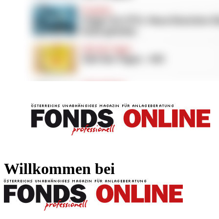
FONDS professionell
FONDS professi
Willkommen bei