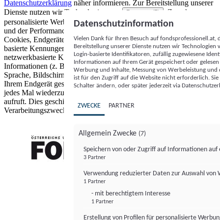
Datenschutzerklärung
näher informieren.
Zur Bereitstellung unserer
Dienste nutzen wir Technologien von
. Zwecke:
Partnern (5)
personalisierte Werbung und Inhalte, Messung von Werbeleistung
Datenschutzinformation
und der Performance von Inhalten sowie Zielgruppenforschung.
Vielen Dank für Ihren Besuch auf fondsprofessionell.at
Cookies, Endgeräte- oder ähnliche Online-Kennungen (z. B. login-
Bereitstellung unserer Dienste nutzen wir Technologien
basierte Kennungen, zufällig generierte Kennungen,
Login-basierte Identifikatoren, zufällig zugewiesene Id
netzwerkbasierte Kennungen) können zusammen mit anderen
Informationen auf Ihrem Gerät gespeichert oder gelese
Informationen (z. B. Browsertyp und Browserinformationen,
Werbung und Inhalte, Messung von Werbeleistung und d
Sprache, Bildschirmgröße, unterstützte Technologien usw.) auf
ist für den Zugriff auf die Website nicht erforderlich. S
Ihrem Endgerät gespeichert oder von dort ausgelesen werden, um es
Schalter ändern, oder später jederzeit via Datenschutzer
jedes Mal wiederzuerkennen, wenn es eine App oder einer Webseite
aufruft. Dies geschieht für einen oder mehrere der hier aufgeführten
ZWECKE
PARTNER
Verarbeitungszwecke.
Allgemein Zwecke
(7)
Speichern von oder Zugriff auf Informationen au
3 Partner
FONDS professionell
Verwendung reduzierter Daten zur Auswahl von
1 Partner
- mit berechtigtem Interesse
1 Partner
Erstellung von Profilen für personalisierte Werbu