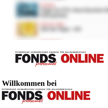
FONDS professionell
FONDS professi
Willkommen bei