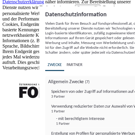
Datenschutzerklärung
näher informieren.
Zur Bereitstellung unserer
Dienste nutzen wir Technologien von
. Zwecke:
Partnern (5)
personalisierte Werbung und Inhalte, Messung von Werbeleistung
Datenschutzinformation
und der Performance von Inhalten sowie Zielgruppenforschung.
Vielen Dank für Ihren Besuch auf fondsprofessionell.at
Cookies, Endgeräte- oder ähnliche Online-Kennungen (z. B. login-
Bereitstellung unserer Dienste nutzen wir Technologien
basierte Kennungen, zufällig generierte Kennungen,
Login-basierte Identifikatoren, zufällig zugewiesene Id
netzwerkbasierte Kennungen) können zusammen mit anderen
Informationen auf Ihrem Gerät gespeichert oder gelese
Informationen (z. B. Browsertyp und Browserinformationen,
Werbung und Inhalte, Messung von Werbeleistung und d
Sprache, Bildschirmgröße, unterstützte Technologien usw.) auf
ist für den Zugriff auf die Website nicht erforderlich. S
Ihrem Endgerät gespeichert oder von dort ausgelesen werden, um es
Schalter ändern, oder später jederzeit via Datenschutzer
jedes Mal wiederzuerkennen, wenn es eine App oder einer Webseite
aufruft. Dies geschieht für einen oder mehrere der hier aufgeführten
ZWECKE
PARTNER
Verarbeitungszwecke.
Allgemein Zwecke
(7)
Speichern von oder Zugriff auf Informationen au
3 Partner
FONDS professionell
Verwendung reduzierter Daten zur Auswahl von
1 Partner
- mit berechtigtem Interesse
1 Partner
Erstellung von Profilen für personalisierte Werbu