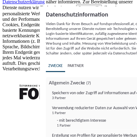
Datenschutzerklärung
näher informieren.
Zur Bereitstellung unserer
Dienste nutzen wir Technologien von
. Zwecke:
Partnern (5)
personalisierte Werbung und Inhalte, Messung von Werbeleistung
Datenschutzinformation
und der Performance von Inhalten sowie Zielgruppenforschung.
Vielen Dank für Ihren Besuch auf fondsprofessionell.at
Cookies, Endgeräte- oder ähnliche Online-Kennungen (z. B. login-
Bereitstellung unserer Dienste nutzen wir Technologien
basierte Kennungen, zufällig generierte Kennungen,
Login-basierte Identifikatoren, zufällig zugewiesene Id
netzwerkbasierte Kennungen) können zusammen mit anderen
Informationen auf Ihrem Gerät gespeichert oder gelese
Informationen (z. B. Browsertyp und Browserinformationen,
Werbung und Inhalte, Messung von Werbeleistung und d
Sprache, Bildschirmgröße, unterstützte Technologien usw.) auf
ist für den Zugriff auf die Website nicht erforderlich. S
Ihrem Endgerät gespeichert oder von dort ausgelesen werden, um es
Schalter ändern, oder später jederzeit via Datenschutzer
jedes Mal wiederzuerkennen, wenn es eine App oder einer Webseite
aufruft. Dies geschieht für einen oder mehrere der hier aufgeführten
ZWECKE
PARTNER
Verarbeitungszwecke.
Allgemein Zwecke
(7)
Speichern von oder Zugriff auf Informationen au
3 Partner
FONDS professionell
Verwendung reduzierter Daten zur Auswahl von
1 Partner
- mit berechtigtem Interesse
1 Partner
Erstellung von Profilen für personalisierte Werbu