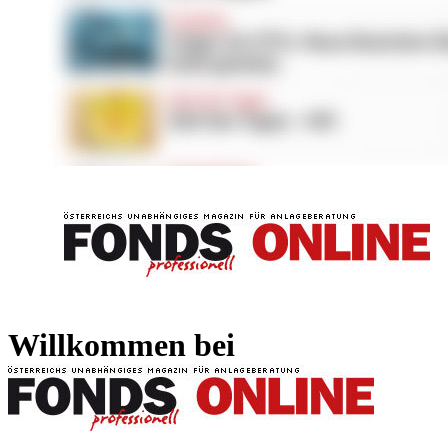
FONDS professionell
FONDS professi
Willkommen bei