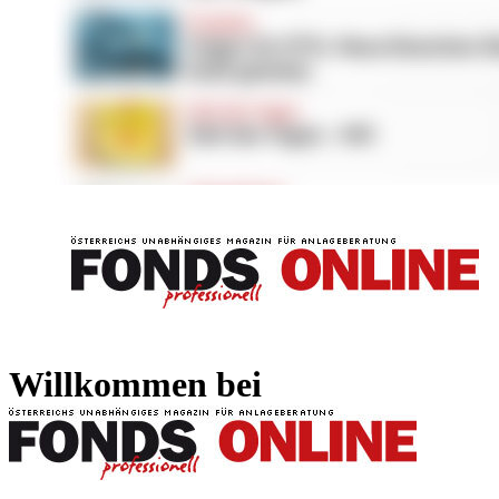
FONDS professionell
FONDS professi
Willkommen bei