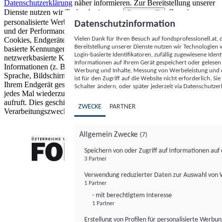
Datenschutzerklärung
näher informieren.
Zur Bereitstellung unserer
Dienste nutzen wir Technologien von
. Zwecke:
Partnern (5)
personalisierte Werbung und Inhalte, Messung von Werbeleistung
Datenschutzinformation
und der Performance von Inhalten sowie Zielgruppenforschung.
Vielen Dank für Ihren Besuch auf fondsprofessionell.at
Cookies, Endgeräte- oder ähnliche Online-Kennungen (z. B. login-
Bereitstellung unserer Dienste nutzen wir Technologien
basierte Kennungen, zufällig generierte Kennungen,
Login-basierte Identifikatoren, zufällig zugewiesene Id
netzwerkbasierte Kennungen) können zusammen mit anderen
Informationen auf Ihrem Gerät gespeichert oder gelese
Informationen (z. B. Browsertyp und Browserinformationen,
Werbung und Inhalte, Messung von Werbeleistung und d
Sprache, Bildschirmgröße, unterstützte Technologien usw.) auf
ist für den Zugriff auf die Website nicht erforderlich. S
Ihrem Endgerät gespeichert oder von dort ausgelesen werden, um es
Schalter ändern, oder später jederzeit via Datenschutzer
jedes Mal wiederzuerkennen, wenn es eine App oder einer Webseite
aufruft. Dies geschieht für einen oder mehrere der hier aufgeführten
ZWECKE
PARTNER
Verarbeitungszwecke.
Allgemein Zwecke
(7)
Speichern von oder Zugriff auf Informationen au
3 Partner
FONDS professionell
Verwendung reduzierter Daten zur Auswahl von
1 Partner
- mit berechtigtem Interesse
1 Partner
Erstellung von Profilen für personalisierte Werbu