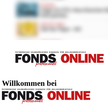
FONDS professionell
FONDS professi
Willkommen bei