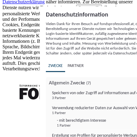
Datenschutzerklärung
näher informieren.
Zur Bereitstellung unserer
Dienste nutzen wir Technologien von
. Zwecke:
Partnern (5)
personalisierte Werbung und Inhalte, Messung von Werbeleistung
Datenschutzinformation
und der Performance von Inhalten sowie Zielgruppenforschung.
Vielen Dank für Ihren Besuch auf fondsprofessionell.at
Cookies, Endgeräte- oder ähnliche Online-Kennungen (z. B. login-
Bereitstellung unserer Dienste nutzen wir Technologien
basierte Kennungen, zufällig generierte Kennungen,
Login-basierte Identifikatoren, zufällig zugewiesene Id
netzwerkbasierte Kennungen) können zusammen mit anderen
Informationen auf Ihrem Gerät gespeichert oder gelese
Informationen (z. B. Browsertyp und Browserinformationen,
Werbung und Inhalte, Messung von Werbeleistung und d
Sprache, Bildschirmgröße, unterstützte Technologien usw.) auf
ist für den Zugriff auf die Website nicht erforderlich. S
Ihrem Endgerät gespeichert oder von dort ausgelesen werden, um es
Schalter ändern, oder später jederzeit via Datenschutzer
jedes Mal wiederzuerkennen, wenn es eine App oder einer Webseite
aufruft. Dies geschieht für einen oder mehrere der hier aufgeführten
ZWECKE
PARTNER
Verarbeitungszwecke.
Allgemein Zwecke
(7)
Speichern von oder Zugriff auf Informationen au
3 Partner
FONDS professionell
Verwendung reduzierter Daten zur Auswahl von
1 Partner
- mit berechtigtem Interesse
1 Partner
Erstellung von Profilen für personalisierte Werbu