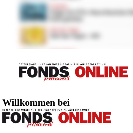
FONDS professionell
FONDS professi
Willkommen bei