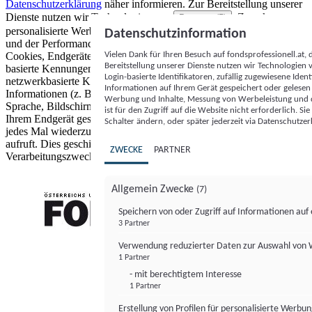
Datenschutzerklärung
näher informieren.
Zur Bereitstellung unserer
Dienste nutzen wir Technologien von
. Zwecke:
Partnern (5)
personalisierte Werbung und Inhalte, Messung von Werbeleistung
Datenschutzinformation
und der Performance von Inhalten sowie Zielgruppenforschung.
Vielen Dank für Ihren Besuch auf fondsprofessionell.at
Cookies, Endgeräte- oder ähnliche Online-Kennungen (z. B. login-
Bereitstellung unserer Dienste nutzen wir Technologien
basierte Kennungen, zufällig generierte Kennungen,
Login-basierte Identifikatoren, zufällig zugewiesene Id
netzwerkbasierte Kennungen) können zusammen mit anderen
Informationen auf Ihrem Gerät gespeichert oder gelese
Informationen (z. B. Browsertyp und Browserinformationen,
Werbung und Inhalte, Messung von Werbeleistung und d
Sprache, Bildschirmgröße, unterstützte Technologien usw.) auf
ist für den Zugriff auf die Website nicht erforderlich. S
Ihrem Endgerät gespeichert oder von dort ausgelesen werden, um es
Schalter ändern, oder später jederzeit via Datenschutzer
jedes Mal wiederzuerkennen, wenn es eine App oder einer Webseite
aufruft. Dies geschieht für einen oder mehrere der hier aufgeführten
ZWECKE
PARTNER
Verarbeitungszwecke.
Allgemein Zwecke
(7)
Speichern von oder Zugriff auf Informationen au
3 Partner
FONDS professionell
Verwendung reduzierter Daten zur Auswahl von
1 Partner
- mit berechtigtem Interesse
1 Partner
Erstellung von Profilen für personalisierte Werbu