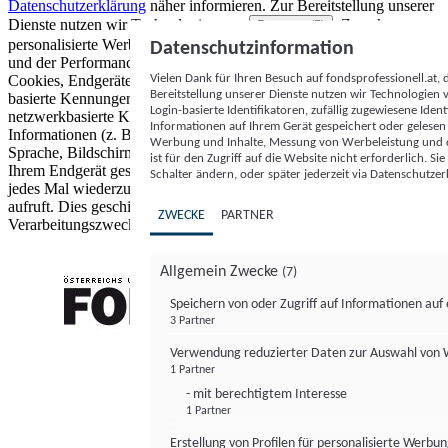
Datenschutzerklärung
näher informieren.
Zur Bereitstellung unserer
Dienste nutzen wir Technologien von
. Zwecke:
Partnern (5)
personalisierte Werbung und Inhalte, Messung von Werbeleistung
Datenschutzinformation
und der Performance von Inhalten sowie Zielgruppenforschung.
Vielen Dank für Ihren Besuch auf fondsprofessionell.at
Cookies, Endgeräte- oder ähnliche Online-Kennungen (z. B. login-
Bereitstellung unserer Dienste nutzen wir Technologien
basierte Kennungen, zufällig generierte Kennungen,
Login-basierte Identifikatoren, zufällig zugewiesene Id
netzwerkbasierte Kennungen) können zusammen mit anderen
Informationen auf Ihrem Gerät gespeichert oder gelese
Informationen (z. B. Browsertyp und Browserinformationen,
Werbung und Inhalte, Messung von Werbeleistung und d
Sprache, Bildschirmgröße, unterstützte Technologien usw.) auf
ist für den Zugriff auf die Website nicht erforderlich. S
Ihrem Endgerät gespeichert oder von dort ausgelesen werden, um es
Schalter ändern, oder später jederzeit via Datenschutzer
jedes Mal wiederzuerkennen, wenn es eine App oder einer Webseite
aufruft. Dies geschieht für einen oder mehrere der hier aufgeführten
ZWECKE
PARTNER
Verarbeitungszwecke.
Allgemein Zwecke
(7)
Speichern von oder Zugriff auf Informationen au
3 Partner
FONDS professionell
Verwendung reduzierter Daten zur Auswahl von
1 Partner
- mit berechtigtem Interesse
1 Partner
Erstellung von Profilen für personalisierte Werbu