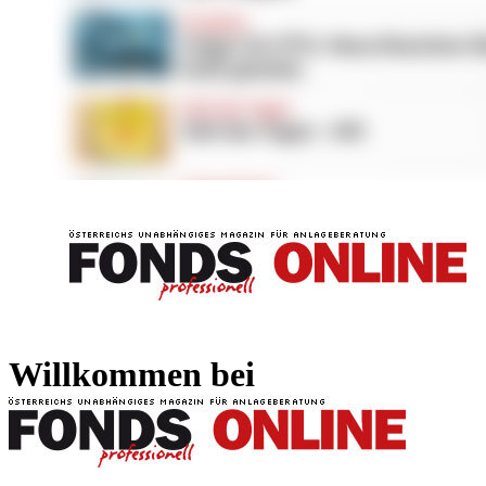
FONDS professionell
FONDS professi
Willkommen bei