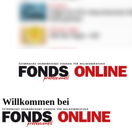
FONDS professionell
FONDS professi
Willkommen bei