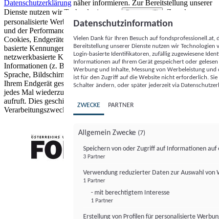
Datenschutzerklärung
näher informieren.
Zur Bereitstellung unserer
Dienste nutzen wir Technologien von
. Zwecke:
Partnern (5)
personalisierte Werbung und Inhalte, Messung von Werbeleistung
Datenschutzinformation
und der Performance von Inhalten sowie Zielgruppenforschung.
Vielen Dank für Ihren Besuch auf fondsprofessionell.at
Cookies, Endgeräte- oder ähnliche Online-Kennungen (z. B. login-
Bereitstellung unserer Dienste nutzen wir Technologien
basierte Kennungen, zufällig generierte Kennungen,
Login-basierte Identifikatoren, zufällig zugewiesene Id
netzwerkbasierte Kennungen) können zusammen mit anderen
Informationen auf Ihrem Gerät gespeichert oder gelese
Informationen (z. B. Browsertyp und Browserinformationen,
Werbung und Inhalte, Messung von Werbeleistung und d
Sprache, Bildschirmgröße, unterstützte Technologien usw.) auf
ist für den Zugriff auf die Website nicht erforderlich. S
Ihrem Endgerät gespeichert oder von dort ausgelesen werden, um es
Schalter ändern, oder später jederzeit via Datenschutzer
jedes Mal wiederzuerkennen, wenn es eine App oder einer Webseite
aufruft. Dies geschieht für einen oder mehrere der hier aufgeführten
ZWECKE
PARTNER
Verarbeitungszwecke.
Allgemein Zwecke
(7)
Speichern von oder Zugriff auf Informationen au
3 Partner
FONDS professionell
Verwendung reduzierter Daten zur Auswahl von
1 Partner
- mit berechtigtem Interesse
1 Partner
Erstellung von Profilen für personalisierte Werbu