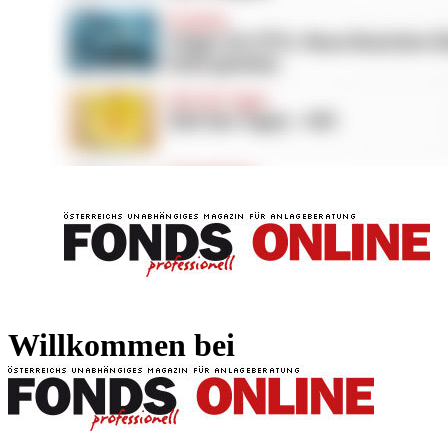
FONDS professionell
FONDS professi
Willkommen bei