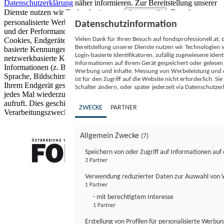
Datenschutzerklärung
näher informieren.
Zur Bereitstellung unserer
Dienste nutzen wir Technologien von
. Zwecke:
Partnern (5)
personalisierte Werbung und Inhalte, Messung von Werbeleistung
Datenschutzinformation
und der Performance von Inhalten sowie Zielgruppenforschung.
Vielen Dank für Ihren Besuch auf fondsprofessionell.at
Cookies, Endgeräte- oder ähnliche Online-Kennungen (z. B. login-
Bereitstellung unserer Dienste nutzen wir Technologien
basierte Kennungen, zufällig generierte Kennungen,
Login-basierte Identifikatoren, zufällig zugewiesene Id
netzwerkbasierte Kennungen) können zusammen mit anderen
Informationen auf Ihrem Gerät gespeichert oder gelese
Informationen (z. B. Browsertyp und Browserinformationen,
Werbung und Inhalte, Messung von Werbeleistung und d
Sprache, Bildschirmgröße, unterstützte Technologien usw.) auf
ist für den Zugriff auf die Website nicht erforderlich. S
Ihrem Endgerät gespeichert oder von dort ausgelesen werden, um es
Schalter ändern, oder später jederzeit via Datenschutzer
jedes Mal wiederzuerkennen, wenn es eine App oder einer Webseite
aufruft. Dies geschieht für einen oder mehrere der hier aufgeführten
ZWECKE
PARTNER
Verarbeitungszwecke.
Allgemein Zwecke
(7)
Speichern von oder Zugriff auf Informationen au
3 Partner
FONDS professionell
Verwendung reduzierter Daten zur Auswahl von
1 Partner
- mit berechtigtem Interesse
1 Partner
Erstellung von Profilen für personalisierte Werbu