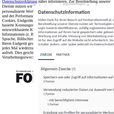
Datenschutzerklärung
näher informieren.
Zur Bereitstellung unserer
Dienste nutzen wir Technologien von
. Zwecke:
Partnern (5)
personalisierte Werbung und Inhalte, Messung von Werbeleistung
Datenschutzinformation
und der Performance von Inhalten sowie Zielgruppenforschung.
Vielen Dank für Ihren Besuch auf fondsprofessionell.at
Cookies, Endgeräte- oder ähnliche Online-Kennungen (z. B. login-
Bereitstellung unserer Dienste nutzen wir Technologien
basierte Kennungen, zufällig generierte Kennungen,
Login-basierte Identifikatoren, zufällig zugewiesene Id
netzwerkbasierte Kennungen) können zusammen mit anderen
Informationen auf Ihrem Gerät gespeichert oder gelese
Informationen (z. B. Browsertyp und Browserinformationen,
Werbung und Inhalte, Messung von Werbeleistung und d
Sprache, Bildschirmgröße, unterstützte Technologien usw.) auf
ist für den Zugriff auf die Website nicht erforderlich. S
Ihrem Endgerät gespeichert oder von dort ausgelesen werden, um es
Schalter ändern, oder später jederzeit via Datenschutzer
jedes Mal wiederzuerkennen, wenn es eine App oder einer Webseite
aufruft. Dies geschieht für einen oder mehrere der hier aufgeführten
ZWECKE
PARTNER
Verarbeitungszwecke.
Allgemein Zwecke
(7)
Speichern von oder Zugriff auf Informationen au
3 Partner
FONDS professionell
Verwendung reduzierter Daten zur Auswahl von
1 Partner
- mit berechtigtem Interesse
1 Partner
Erstellung von Profilen für personalisierte Werbu