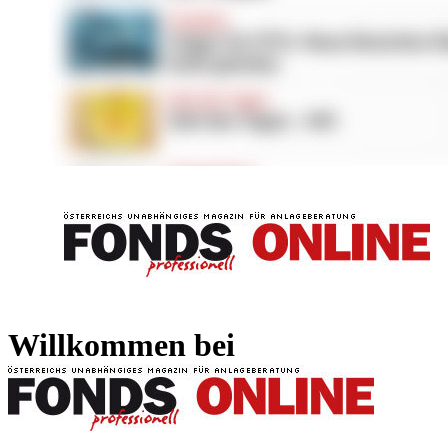
FONDS professionell
FONDS professi
Willkommen bei