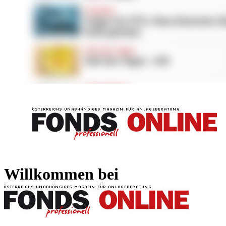
FONDS professionell
FONDS professi
Willkommen bei