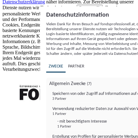
Datenschutzerklärung
näher informieren.
Zur Bereitstellung unserer
Dienste nutzen wir Technologien von
. Zwecke:
Partnern (5)
personalisierte Werbung und Inhalte, Messung von Werbeleistung
Datenschutzinformation
und der Performance von Inhalten sowie Zielgruppenforschung.
Vielen Dank für Ihren Besuch auf fondsprofessionell.at
Cookies, Endgeräte- oder ähnliche Online-Kennungen (z. B. login-
Bereitstellung unserer Dienste nutzen wir Technologien
basierte Kennungen, zufällig generierte Kennungen,
Login-basierte Identifikatoren, zufällig zugewiesene Id
netzwerkbasierte Kennungen) können zusammen mit anderen
Informationen auf Ihrem Gerät gespeichert oder gelese
Informationen (z. B. Browsertyp und Browserinformationen,
Werbung und Inhalte, Messung von Werbeleistung und d
Sprache, Bildschirmgröße, unterstützte Technologien usw.) auf
ist für den Zugriff auf die Website nicht erforderlich. S
Ihrem Endgerät gespeichert oder von dort ausgelesen werden, um es
Schalter ändern, oder später jederzeit via Datenschutzer
jedes Mal wiederzuerkennen, wenn es eine App oder einer Webseite
aufruft. Dies geschieht für einen oder mehrere der hier aufgeführten
ZWECKE
PARTNER
Verarbeitungszwecke.
Allgemein Zwecke
(7)
Speichern von oder Zugriff auf Informationen au
3 Partner
FONDS professionell
Verwendung reduzierter Daten zur Auswahl von
1 Partner
- mit berechtigtem Interesse
1 Partner
Erstellung von Profilen für personalisierte Werbu