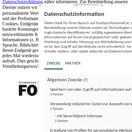
Datenschutzerklärung
näher informieren.
Zur Bereitstellung unserer
Dienste nutzen wir Technologien von
. Zwecke:
Partnern (5)
personalisierte Werbung und Inhalte, Messung von Werbeleistung
Datenschutzinformation
und der Performance von Inhalten sowie Zielgruppenforschung.
Vielen Dank für Ihren Besuch auf fondsprofessionell.at
Cookies, Endgeräte- oder ähnliche Online-Kennungen (z. B. login-
Bereitstellung unserer Dienste nutzen wir Technologien
basierte Kennungen, zufällig generierte Kennungen,
Login-basierte Identifikatoren, zufällig zugewiesene Id
netzwerkbasierte Kennungen) können zusammen mit anderen
Informationen auf Ihrem Gerät gespeichert oder gelese
Informationen (z. B. Browsertyp und Browserinformationen,
Werbung und Inhalte, Messung von Werbeleistung und d
Sprache, Bildschirmgröße, unterstützte Technologien usw.) auf
ist für den Zugriff auf die Website nicht erforderlich. S
Ihrem Endgerät gespeichert oder von dort ausgelesen werden, um es
Schalter ändern, oder später jederzeit via Datenschutzer
jedes Mal wiederzuerkennen, wenn es eine App oder einer Webseite
aufruft. Dies geschieht für einen oder mehrere der hier aufgeführten
ZWECKE
PARTNER
Verarbeitungszwecke.
Allgemein Zwecke
(7)
Speichern von oder Zugriff auf Informationen au
3 Partner
FONDS professionell
Verwendung reduzierter Daten zur Auswahl von
1 Partner
- mit berechtigtem Interesse
1 Partner
Erstellung von Profilen für personalisierte Werbu