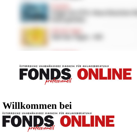
FONDS professionell
FONDS professi
Willkommen bei