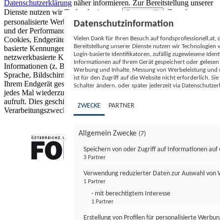
Datenschutzerklärung
näher informieren.
Zur Bereitstellung unserer
Dienste nutzen wir Technologien von
. Zwecke:
Partnern (5)
personalisierte Werbung und Inhalte, Messung von Werbeleistung
Datenschutzinformation
und der Performance von Inhalten sowie Zielgruppenforschung.
Vielen Dank für Ihren Besuch auf fondsprofessionell.at
Cookies, Endgeräte- oder ähnliche Online-Kennungen (z. B. login-
Bereitstellung unserer Dienste nutzen wir Technologien
basierte Kennungen, zufällig generierte Kennungen,
Login-basierte Identifikatoren, zufällig zugewiesene Id
netzwerkbasierte Kennungen) können zusammen mit anderen
Informationen auf Ihrem Gerät gespeichert oder gelese
Informationen (z. B. Browsertyp und Browserinformationen,
Werbung und Inhalte, Messung von Werbeleistung und d
Sprache, Bildschirmgröße, unterstützte Technologien usw.) auf
ist für den Zugriff auf die Website nicht erforderlich. S
Ihrem Endgerät gespeichert oder von dort ausgelesen werden, um es
Schalter ändern, oder später jederzeit via Datenschutzer
jedes Mal wiederzuerkennen, wenn es eine App oder einer Webseite
aufruft. Dies geschieht für einen oder mehrere der hier aufgeführten
ZWECKE
PARTNER
Verarbeitungszwecke.
Allgemein Zwecke
(7)
Speichern von oder Zugriff auf Informationen au
3 Partner
FONDS professionell
Verwendung reduzierter Daten zur Auswahl von
1 Partner
- mit berechtigtem Interesse
1 Partner
Erstellung von Profilen für personalisierte Werbu