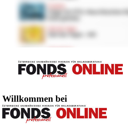
FONDS professionell
FONDS professi
Willkommen bei