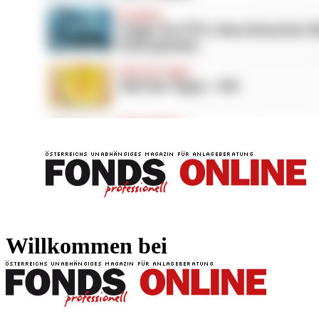
FONDS professionell
FONDS professi
Willkommen bei