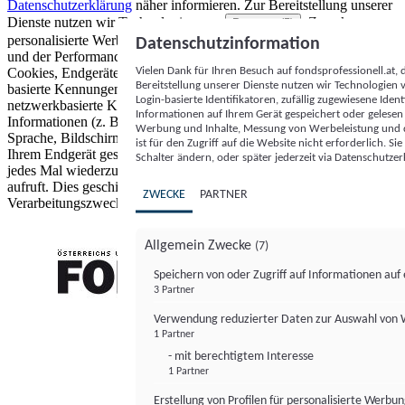
Datenschutzerklärung
näher informieren.
Zur Bereitstellung unserer
Dienste nutzen wir Technologien von
. Zwecke:
Partnern (5)
personalisierte Werbung und Inhalte, Messung von Werbeleistung
Datenschutzinformation
und der Performance von Inhalten sowie Zielgruppenforschung.
Vielen Dank für Ihren Besuch auf fondsprofessionell.at
Cookies, Endgeräte- oder ähnliche Online-Kennungen (z. B. login-
Bereitstellung unserer Dienste nutzen wir Technologien
basierte Kennungen, zufällig generierte Kennungen,
Login-basierte Identifikatoren, zufällig zugewiesene Id
netzwerkbasierte Kennungen) können zusammen mit anderen
Informationen auf Ihrem Gerät gespeichert oder gelese
Informationen (z. B. Browsertyp und Browserinformationen,
Werbung und Inhalte, Messung von Werbeleistung und d
Sprache, Bildschirmgröße, unterstützte Technologien usw.) auf
ist für den Zugriff auf die Website nicht erforderlich. S
Ihrem Endgerät gespeichert oder von dort ausgelesen werden, um es
Schalter ändern, oder später jederzeit via Datenschutzer
jedes Mal wiederzuerkennen, wenn es eine App oder einer Webseite
aufruft. Dies geschieht für einen oder mehrere der hier aufgeführten
ZWECKE
PARTNER
Verarbeitungszwecke.
Allgemein Zwecke
(7)
Speichern von oder Zugriff auf Informationen au
3 Partner
FONDS professionell
Verwendung reduzierter Daten zur Auswahl von
1 Partner
- mit berechtigtem Interesse
1 Partner
Erstellung von Profilen für personalisierte Werbu