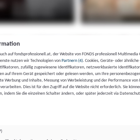
rmation
such auf fondsprofessionell.at, der Website von FONDS professionell Multimedia
ienste nutzen wir Technologien von
Partnern (4)
. Cookies, Geräte- oder ähnliche
entifikatoren, zufällig zugewiesene Identifikatoren, netzwerkbasierte Identifik
en auf Ihrem Gerät gespeichert oder gelesen werden, um Ihre personenbezogen
rte Werbung und Inhalte, Messung von Werbeleistung und der Performance von 
erarbeiten. Dies ist für den Zugriff auf die Website nicht erforderlich. Sie können
, indem Sie die einzelnen Schalter ändern, oder später jederzeit via Datenschu
7)