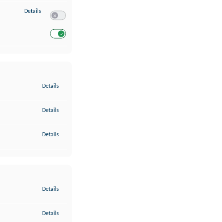
zu Entwicklung und Verbesserung der Angebote
Details
Switch zum Einwilligen bzw. Ablehnen des Dienstes Entwickl
Switch zum Einwilligen bzw. Ablehnen des Dienstes Entwicklu
zu Gewährleistung der Sicherheit, Verhinderung und Aufdeckung v
Details
zu Bereitstellung und Anzeige von Werbung und Inhalten
Details
zu Ihre Entscheidungen zum Datenschutz speichern und übermittel
Details
zu Abgleichung und Kombination von Daten aus unterschiedlichen 
Details
zu Verknüpfung verschiedener Endgeräte
Details