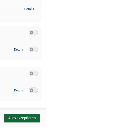
zu Identifikation von Endgeräten anhand automatisch übermittelte
Details
Switch zum Einwilligen bzw. Ablehnen der Kategorie Analyse / 
zu Google Analytics
Details
Switch zum Einwilligen bzw. Ablehnen des Dienstes Google Ana
Switch zum Einwilligen bzw. Ablehnen der Kategorie Sonstige 
zu YouTube
Details
Switch zum Einwilligen bzw. Ablehnen des Dienstes YouTube
Alles akzeptieren