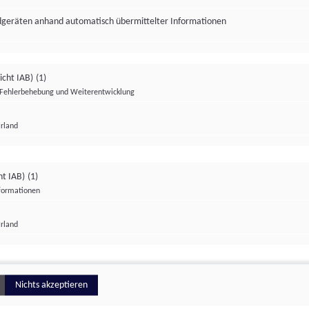
ndgeräten anhand automatisch übermittelter Informationen
icht IAB)
(1)
Fehlerbehebung und Weiterentwicklung
Irland
Impressum
Datenschutzerklärung
Datenschutzeinstellungen
ht IAB)
(1)
nformationen
Irland
ionell
Nichts akzeptieren