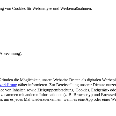
ndung von Cookies für Webanalyse und Werbemaßnahmen.
e Abrechnung).
ünden die Möglichkeit, unsere Webseite Dritten als digitalen Werbeplat
zerklärung
näher informieren.
Zur Bereitstellung unserer Dienste nutz
e von Inhalten sowie Zielgruppenforschung. Cookies, Endgeräte- ode
 zusammen mit anderen Informationen (z. B. Browsertyp und Browserin
n, um es jedes Mal wiederzuerkennen, wenn es eine App oder einer Webs