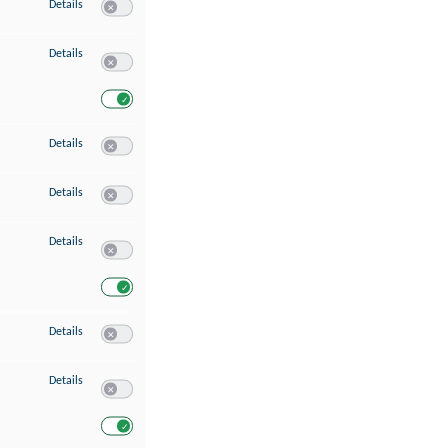
zu Speichern von oder Zugriff auf Informationen auf einem Endgerät
Details
Switch zum Einwilligen bzw. Ablehnen des Dienstes Speichern 
zu Verwendung reduzierter Daten zur Auswahl von Werbeanzeigen
Details
Switch zum Einwilligen bzw. Ablehnen des Dienstes Verwend
Switch zum Einwilligen bzw. Ablehnen des Dienstes Verwendu
zu Erstellung von Profilen für personalisierte Werbung
Details
Switch zum Einwilligen bzw. Ablehnen des Dienstes Erstellung 
zu Verwendung von Profilen zur Auswahl personalisierter Werbung
Details
Switch zum Einwilligen bzw. Ablehnen des Dienstes Verwendun
zu Messung der Werbeleistung
Details
Switch zum Einwilligen bzw. Ablehnen des Dienstes Messung 
Switch zum Einwilligen bzw. Ablehnen des Dienstes Messung d
zu Messung der Performance von Inhalten
Details
Switch zum Einwilligen bzw. Ablehnen des Dienstes Messung 
zu Analyse von Zielgruppen durch Statistiken oder Kombinationen von Dat
Details
Switch zum Einwilligen bzw. Ablehnen des Dienstes Analyse v
Switch zum Einwilligen bzw. Ablehnen des Dienstes Analyse v