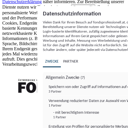
Datenschutzerklärung
näher informieren.
Zur Bereitstellung unserer
Dienste nutzen wir Technologien von
. Zwecke:
Partnern (5)
personalisierte Werbung und Inhalte, Messung von Werbeleistung
Datenschutzinformation
und der Performance von Inhalten sowie Zielgruppenforschung.
Vielen Dank für Ihren Besuch auf fondsprofessionell.at
Cookies, Endgeräte- oder ähnliche Online-Kennungen (z. B. login-
Bereitstellung unserer Dienste nutzen wir Technologien
basierte Kennungen, zufällig generierte Kennungen,
Login-basierte Identifikatoren, zufällig zugewiesene Id
netzwerkbasierte Kennungen) können zusammen mit anderen
Informationen auf Ihrem Gerät gespeichert oder gelese
Informationen (z. B. Browsertyp und Browserinformationen,
Werbung und Inhalte, Messung von Werbeleistung und d
Sprache, Bildschirmgröße, unterstützte Technologien usw.) auf
ist für den Zugriff auf die Website nicht erforderlich. S
Ihrem Endgerät gespeichert oder von dort ausgelesen werden, um es
Schalter ändern, oder später jederzeit via Datenschutzer
jedes Mal wiederzuerkennen, wenn es eine App oder einer Webseite
aufruft. Dies geschieht für einen oder mehrere der hier aufgeführten
ZWECKE
PARTNER
Verarbeitungszwecke.
Allgemein Zwecke
(7)
Speichern von oder Zugriff auf Informationen au
3 Partner
FONDS professionell
Verwendung reduzierter Daten zur Auswahl von
1 Partner
- mit berechtigtem Interesse
1 Partner
Erstellung von Profilen für personalisierte Werbu