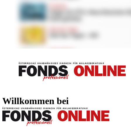
FONDS professionell
FONDS professi
Willkommen bei