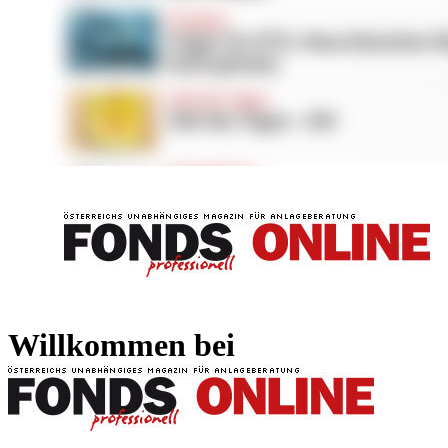
FONDS professionell
FONDS professi
Willkommen bei