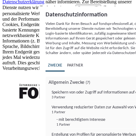
Datenschutzerklärung
näher informieren.
Zur Bereitstellung unserer
Dienste nutzen wir Technologien von
. Zwecke:
Partnern (5)
personalisierte Werbung und Inhalte, Messung von Werbeleistung
Datenschutzinformation
und der Performance von Inhalten sowie Zielgruppenforschung.
Vielen Dank für Ihren Besuch auf fondsprofessionell.at
Cookies, Endgeräte- oder ähnliche Online-Kennungen (z. B. login-
Bereitstellung unserer Dienste nutzen wir Technologien
basierte Kennungen, zufällig generierte Kennungen,
Login-basierte Identifikatoren, zufällig zugewiesene Id
netzwerkbasierte Kennungen) können zusammen mit anderen
Informationen auf Ihrem Gerät gespeichert oder gelese
Informationen (z. B. Browsertyp und Browserinformationen,
Werbung und Inhalte, Messung von Werbeleistung und d
Sprache, Bildschirmgröße, unterstützte Technologien usw.) auf
ist für den Zugriff auf die Website nicht erforderlich. S
Ihrem Endgerät gespeichert oder von dort ausgelesen werden, um es
Schalter ändern, oder später jederzeit via Datenschutzer
jedes Mal wiederzuerkennen, wenn es eine App oder einer Webseite
aufruft. Dies geschieht für einen oder mehrere der hier aufgeführten
ZWECKE
PARTNER
Verarbeitungszwecke.
Allgemein Zwecke
(7)
Speichern von oder Zugriff auf Informationen au
3 Partner
FONDS professionell
Verwendung reduzierter Daten zur Auswahl von
1 Partner
- mit berechtigtem Interesse
1 Partner
Erstellung von Profilen für personalisierte Werbu