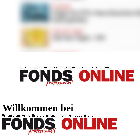
FONDS professionell
FONDS professi
Willkommen bei