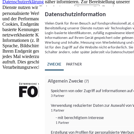
Datenschutzerklärung
näher informieren.
Zur Bereitstellung unserer
Dienste nutzen wir Technologien von
. Zwecke:
Partnern (5)
personalisierte Werbung und Inhalte, Messung von Werbeleistung
Datenschutzinformation
und der Performance von Inhalten sowie Zielgruppenforschung.
Vielen Dank für Ihren Besuch auf fondsprofessionell.at
Cookies, Endgeräte- oder ähnliche Online-Kennungen (z. B. login-
Bereitstellung unserer Dienste nutzen wir Technologien
basierte Kennungen, zufällig generierte Kennungen,
Login-basierte Identifikatoren, zufällig zugewiesene Id
netzwerkbasierte Kennungen) können zusammen mit anderen
Informationen auf Ihrem Gerät gespeichert oder gelese
Informationen (z. B. Browsertyp und Browserinformationen,
Werbung und Inhalte, Messung von Werbeleistung und d
Sprache, Bildschirmgröße, unterstützte Technologien usw.) auf
ist für den Zugriff auf die Website nicht erforderlich. S
Ihrem Endgerät gespeichert oder von dort ausgelesen werden, um es
Schalter ändern, oder später jederzeit via Datenschutzer
jedes Mal wiederzuerkennen, wenn es eine App oder einer Webseite
aufruft. Dies geschieht für einen oder mehrere der hier aufgeführten
ZWECKE
PARTNER
Verarbeitungszwecke.
Allgemein Zwecke
(7)
Speichern von oder Zugriff auf Informationen au
3 Partner
FONDS professionell
Verwendung reduzierter Daten zur Auswahl von
1 Partner
- mit berechtigtem Interesse
1 Partner
Erstellung von Profilen für personalisierte Werbu