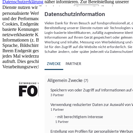
Datenschutzerklärung
näher informieren.
Zur Bereitstellung unserer
Dienste nutzen wir Technologien von
. Zwecke:
Partnern (5)
personalisierte Werbung und Inhalte, Messung von Werbeleistung
Datenschutzinformation
und der Performance von Inhalten sowie Zielgruppenforschung.
Vielen Dank für Ihren Besuch auf fondsprofessionell.at
Cookies, Endgeräte- oder ähnliche Online-Kennungen (z. B. login-
Bereitstellung unserer Dienste nutzen wir Technologien
basierte Kennungen, zufällig generierte Kennungen,
Login-basierte Identifikatoren, zufällig zugewiesene Id
netzwerkbasierte Kennungen) können zusammen mit anderen
Informationen auf Ihrem Gerät gespeichert oder gelese
Informationen (z. B. Browsertyp und Browserinformationen,
Werbung und Inhalte, Messung von Werbeleistung und d
Sprache, Bildschirmgröße, unterstützte Technologien usw.) auf
ist für den Zugriff auf die Website nicht erforderlich. S
Ihrem Endgerät gespeichert oder von dort ausgelesen werden, um es
Schalter ändern, oder später jederzeit via Datenschutzer
jedes Mal wiederzuerkennen, wenn es eine App oder einer Webseite
aufruft. Dies geschieht für einen oder mehrere der hier aufgeführten
ZWECKE
PARTNER
Verarbeitungszwecke.
Allgemein Zwecke
(7)
Speichern von oder Zugriff auf Informationen au
3 Partner
FONDS professionell
Verwendung reduzierter Daten zur Auswahl von
1 Partner
- mit berechtigtem Interesse
1 Partner
Erstellung von Profilen für personalisierte Werbu