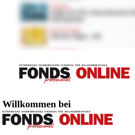
FONDS professionell
FONDS professi
Willkommen bei