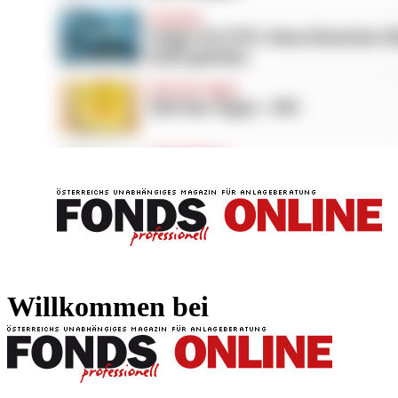
FONDS professionell
FONDS professi
Willkommen bei