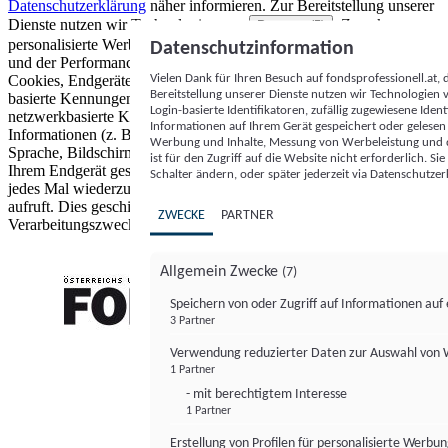
Datenschutzerklärung
näher informieren.
Zur Bereitstellung unserer
Dienste nutzen wir Technologien von
. Zwecke:
Partnern (5)
personalisierte Werbung und Inhalte, Messung von Werbeleistung
Datenschutzinformation
und der Performance von Inhalten sowie Zielgruppenforschung.
Vielen Dank für Ihren Besuch auf fondsprofessionell.at
Cookies, Endgeräte- oder ähnliche Online-Kennungen (z. B. login-
Bereitstellung unserer Dienste nutzen wir Technologien
basierte Kennungen, zufällig generierte Kennungen,
Login-basierte Identifikatoren, zufällig zugewiesene Id
netzwerkbasierte Kennungen) können zusammen mit anderen
Informationen auf Ihrem Gerät gespeichert oder gelese
Informationen (z. B. Browsertyp und Browserinformationen,
Werbung und Inhalte, Messung von Werbeleistung und d
Sprache, Bildschirmgröße, unterstützte Technologien usw.) auf
ist für den Zugriff auf die Website nicht erforderlich. S
Ihrem Endgerät gespeichert oder von dort ausgelesen werden, um es
Schalter ändern, oder später jederzeit via Datenschutzer
jedes Mal wiederzuerkennen, wenn es eine App oder einer Webseite
aufruft. Dies geschieht für einen oder mehrere der hier aufgeführten
ZWECKE
PARTNER
Verarbeitungszwecke.
Allgemein Zwecke
(7)
Speichern von oder Zugriff auf Informationen au
3 Partner
FONDS professionell
Verwendung reduzierter Daten zur Auswahl von
1 Partner
- mit berechtigtem Interesse
1 Partner
Erstellung von Profilen für personalisierte Werbu