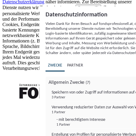
Datenschutzerklärung
näher informieren.
Zur Bereitstellung unserer
Dienste nutzen wir Technologien von
. Zwecke:
Partnern (5)
personalisierte Werbung und Inhalte, Messung von Werbeleistung
Datenschutzinformation
und der Performance von Inhalten sowie Zielgruppenforschung.
Vielen Dank für Ihren Besuch auf fondsprofessionell.at
Cookies, Endgeräte- oder ähnliche Online-Kennungen (z. B. login-
Bereitstellung unserer Dienste nutzen wir Technologien
basierte Kennungen, zufällig generierte Kennungen,
Login-basierte Identifikatoren, zufällig zugewiesene Id
netzwerkbasierte Kennungen) können zusammen mit anderen
Informationen auf Ihrem Gerät gespeichert oder gelese
Informationen (z. B. Browsertyp und Browserinformationen,
Werbung und Inhalte, Messung von Werbeleistung und d
Sprache, Bildschirmgröße, unterstützte Technologien usw.) auf
ist für den Zugriff auf die Website nicht erforderlich. S
Ihrem Endgerät gespeichert oder von dort ausgelesen werden, um es
Schalter ändern, oder später jederzeit via Datenschutzer
jedes Mal wiederzuerkennen, wenn es eine App oder einer Webseite
aufruft. Dies geschieht für einen oder mehrere der hier aufgeführten
ZWECKE
PARTNER
Verarbeitungszwecke.
Allgemein Zwecke
(7)
Speichern von oder Zugriff auf Informationen au
3 Partner
FONDS professionell
Verwendung reduzierter Daten zur Auswahl von
1 Partner
- mit berechtigtem Interesse
1 Partner
Erstellung von Profilen für personalisierte Werbu